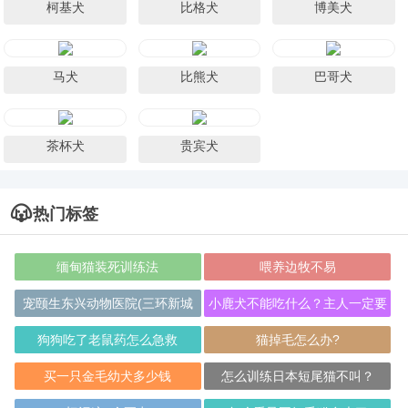
柯基犬
比格犬
博美犬
马犬
比熊犬
巴哥犬
茶杯犬
贵宾犬
热门标签
缅甸猫装死训练法
喂养边牧不易
宠颐生东兴动物医院(三环新城
小鹿犬不能吃什么？主人一定要
店)
知道
狗狗吃了老鼠药怎么急救
猫掉毛怎么办?
买一只金毛幼犬多少钱
怎么训练日本短尾猫不叫？