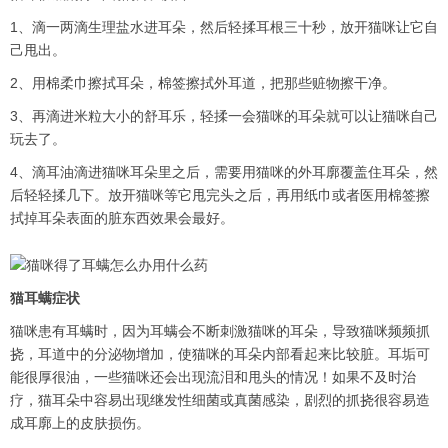
1、滴一两滴生理盐水进耳朵，然后轻揉耳根三十秒，放开猫咪让它自
己甩出。
2、用棉柔巾擦拭耳朵，棉签擦拭外耳道，把那些赃物擦干净。
3、再滴进米粒大小的舒耳乐，轻揉一会猫咪的耳朵就可以让猫咪自己
玩去了。
4、滴耳油滴进猫咪耳朵里之后，需要用猫咪的外耳廓覆盖住耳朵，然
后轻轻揉几下。放开猫咪等它甩完头之后，再用纸巾或者医用棉签擦
拭掉耳朵表面的脏东西效果会最好。
猫耳螨症状
猫咪患有耳螨时，因为耳螨会不断刺激猫咪的耳朵，导致猫咪频频抓
挠，耳道中的分泌物增加，使猫咪的耳朵内部看起来比较脏。耳垢可
能很厚很油，一些猫咪还会出现流泪和甩头的情况！如果不及时治
疗，猫耳朵中容易出现继发性细菌或真菌感染，剧烈的抓挠很容易造
成耳廓上的皮肤损伤。