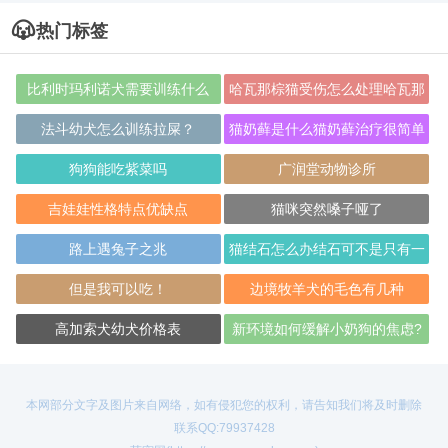
热门标签
比利时玛利诺犬需要训练什么
哈瓦那棕猫受伤怎么处理哈瓦那
猫受伤紧急处
法斗幼犬怎么训练拉屎？
猫奶藓是什么猫奶藓治疗很简单
狗狗能吃紫菜吗
广润堂动物诊所
吉娃娃性格特点优缺点
猫咪突然嗓子哑了
路上遇兔子之兆
猫结石怎么办结石可不是只有一
种
但是我可以吃！
边境牧羊犬的毛色有几种
高加索犬幼犬价格表
新环境如何缓解小奶狗的焦虑?
本网部分文字及图片来自网络，如有侵犯您的权利，请告知我们将及时删除
联系QQ:79937428