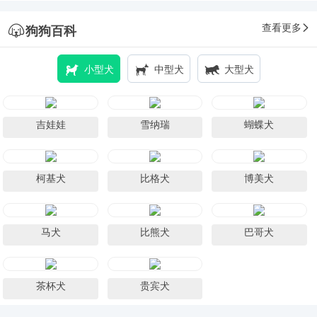
查看更多
狗狗百科
小型犬
中型犬
大型犬
吉娃娃
雪纳瑞
蝴蝶犬
柯基犬
比格犬
博美犬
马犬
比熊犬
巴哥犬
茶杯犬
贵宾犬