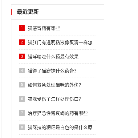
最近更新
猫感冒药有哪些
1
猫肛门有透明粘液像蛋清一样怎
2
么回事
猫哮喘吃什么药最有效果
3
猫得了猫癣抹什么药膏？
4
如何紧急处理猫咪的外伤?
5
猫咪受伤了怎样处理伤口？
6
治疗猫急性肾衰竭的药有哪些
7
猫咪拉的粑粑是白色的是什么原
8