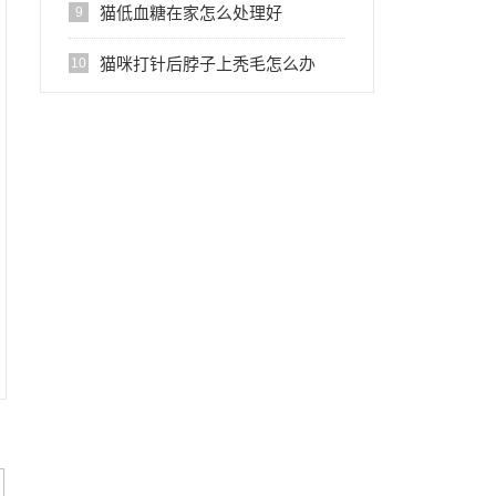
因
猫低血糖在家怎么处理好
9
猫咪打针后脖子上秃毛怎么办
10