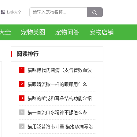
标签大全
大全
宠物美图
宠物问答
宠物店铺
阅读排行
猫咪博代氏菌病（支气管败血波
1
氏杆菌）的感染症状与治疗
猫眼睛流脓一样的眼屎用什么
2
药？
猫咪的听觉和耳朵结构功能介绍
3
猫一直流口水精神不振怎么办
4
猫用泛昔洛韦计量 猫疱疹病毒治
5