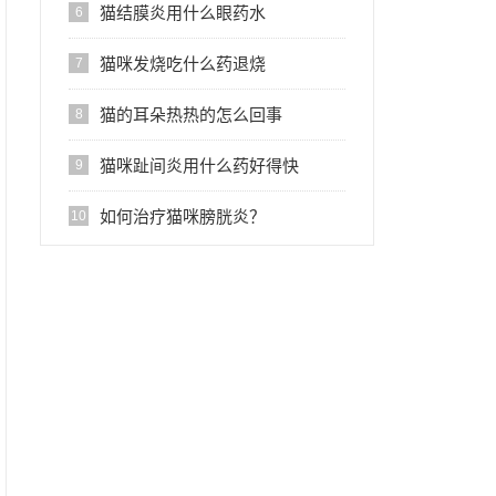
疗药物
猫结膜炎用什么眼药水
6
猫咪发烧吃什么药退烧
7
猫的耳朵热热的怎么回事
8
猫咪趾间炎用什么药好得快
9
如何治疗猫咪膀胱炎？
10