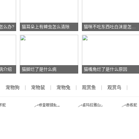
怎么办?
猫耳朵上有蜱虫怎么清除
猫咪不吃东西吐白沫是怎么回事?
病介绍
猫脚烂了是什么病
猫嘴角烂了是什么原因
宠物狗
宠物鼠
宠物兔
观赏鱼
观赏鸟
金环蛇
帝皇眼镜蛇王
喜玛拉雅白头
赤练