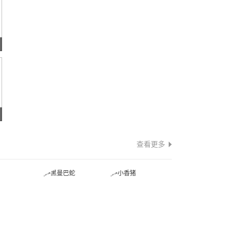
查看更多
蛇
黑曼巴蛇
小香猪