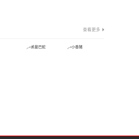
查看更多
蛇
黑曼巴蛇
小香猪
蛙