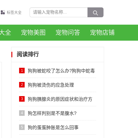
标签大全
大全
宠物美图
宠物问答
宠物店铺
阅读排行
狗狗被蛇咬了怎么办?狗狗中蛇毒
1
怎么治疗?
狗狗被烫伤的应急处理
2
狗狗胰腺炎的原因症状和治疗方
3
法
狗怎样判别是不是腹水?
4
狗的蛋蛋肿胀是怎么回事
5