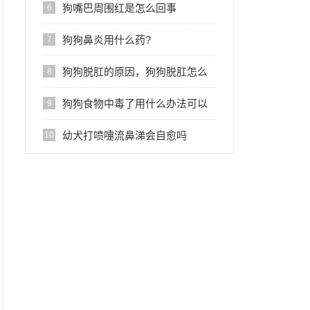
狗嘴巴周围红是怎么回事
6
狗狗鼻炎用什么药?
7
狗狗脱肛的原因，狗狗脱肛怎么
8
办？
狗狗食物中毒了用什么办法可以
9
解毒？
幼犬打喷嚏流鼻涕会自愈吗
10