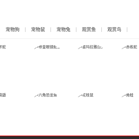
宠物狗
宠物鼠
宠物兔
观赏鱼
观赏鸟
金环蛇
帝皇眼镜蛇王
喜玛拉雅白头
赤练
蛇
蜜袋鼯
六角恐龙鱼
花枝鼠
角