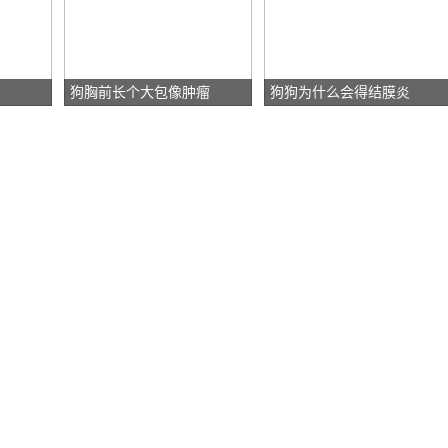
狗胸前长个大包像肿瘤
狗狗为什么会得结膜炎