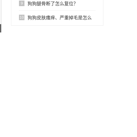
事？
狗狗腿骨断了怎么复位？
9
狗狗皮肤瘙痒、严重掉毛是怎么
10
回事？