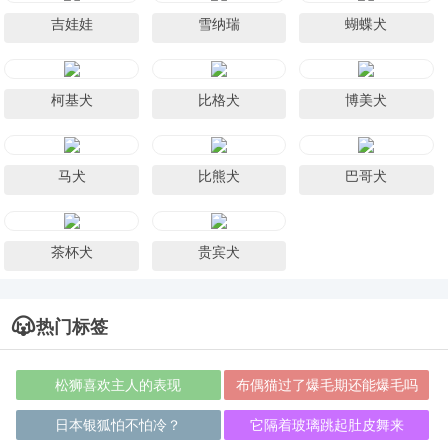
吉娃娃
雪纳瑞
蝴蝶犬
柯基犬
比格犬
博美犬
马犬
比熊犬
巴哥犬
茶杯犬
贵宾犬
热门标签
松狮喜欢主人的表现
布偶猫过了爆毛期还能爆毛吗
日本银狐怕不怕冷？
它隔着玻璃跳起肚皮舞来