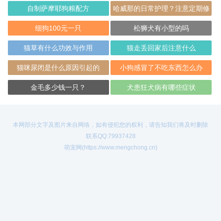
自制萨摩耶狗粮配方
哈威那的日常护理？注意定期修
剪指甲
细狗100元一只
松狮犬有小型的吗
猫草有什么功效与作用
猫走丢回家后注意什么
猫咪尿闭是什么原因引起的
小狗感冒了不吃东西怎么办
金毛多少钱一只？
犬患狂犬病有哪些症状
本网部分文字及图片来自网络，如有侵犯您的权利，请告知我们将及时删除
联系QQ:79937428
萌宠网(https://www.mengchong.cn)