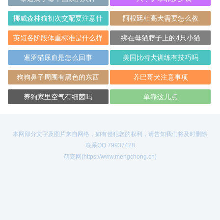
挪威森林猫初次交配要注意什
阿根廷杜高犬需要怎么教
么？
英短各阶段体重标准是什么样
绑在母猫脖子上的4只小猫
的？
暹罗猫尿血是怎么回事
美国比特犬训练有技巧吗
狗狗鼻子周围有黑色的东西
养巴哥犬注意事项
养狗家里空气有细菌吗
单靠这几点
本网部分文字及图片来自网络，如有侵犯您的权利，请告知我们将及时删除
联系QQ:79937428
萌宠网(https://www.mengchong.cn)