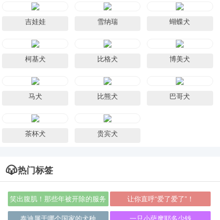
吉娃娃
雪纳瑞
蝴蝶犬
柯基犬
比格犬
博美犬
马犬
比熊犬
巴哥犬
茶杯犬
贵宾犬
热门标签
笑出腹肌！那些年被开除的服务
让你直呼“爱了爱了”！
犬们
泰迪属于哪个国家的犬种
一只小萨摩耶多少钱