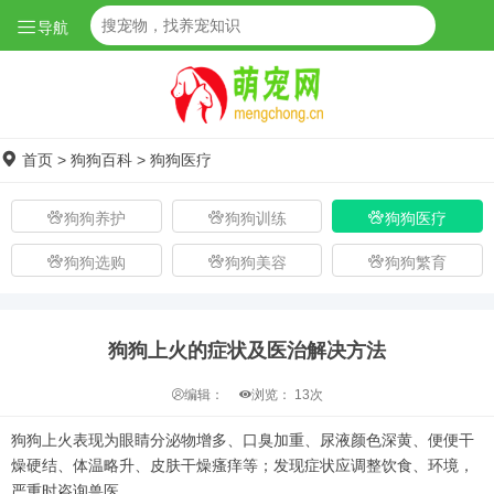
导航
首页
>
狗狗百科
>
狗狗医疗
狗狗养护
狗狗训练
狗狗医疗
狗狗选购
狗狗美容
狗狗繁育
狗狗上火的症状及医治解决方法
编辑：
浏览：
13次
狗狗上火表现为眼睛分泌物增多、口臭加重、尿液颜色深黄、便便干
燥硬结、体温略升、皮肤干燥瘙痒等；发现症状应调整饮食、环境，
严重时咨询兽医。