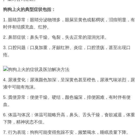
狗狗上火的典型症状包括：
1. 眼睛异常：眼睛分泌物增多，眼屎呈黄色或黏稠状，泪痕明显，有
时伴有结膜充血、红肿。
2. 鼻部症状：鼻头干燥、龟裂，失去正常的湿润光泽。
3. 口腔问题：口臭加重，牙龈红肿、炎症，口腔溃疡，甚至出现口
疮。
4. 尿液变化：尿液颜色加深，呈深黄色甚至橙色，尿液气味浓烈，尿
液中可能有泡沫。
5. 粪便异常：便便干燥、硬结，颜色偏深，排便困难，有时伴有便
血。
6. 体温与体况：体温可能略升高，鼻头、舌头干燥，食欲减退，体重
下降，精神状态不佳。
7. 行为表现：狗狗可能变得焦躁不安，频繁喝水，睡眠质量下降。