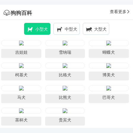
查看更多
狗狗百科
小型犬
中型犬
大型犬
吉娃娃
雪纳瑞
蝴蝶犬
柯基犬
比格犬
博美犬
马犬
比熊犬
巴哥犬
茶杯犬
贵宾犬