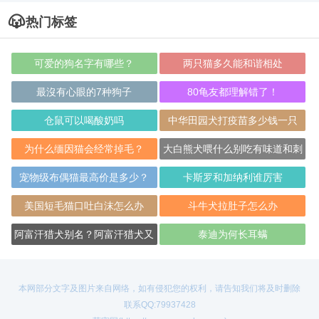
热门标签
可爱的狗名字有哪些？
两只猫多久能和谐相处
最沒有心眼的7种狗子
80龟友都理解错了！
仓鼠可以喝酸奶吗
中华田园犬打疫苗多少钱一只
为什么缅因猫会经常掉毛？
大白熊犬喂什么别吃有味道和刺
激性的东西
宠物级布偶猫最高价是多少？
卡斯罗和加纳利谁厉害
美国短毛猫口吐白沫怎么办
斗牛犬拉肚子怎么办
阿富汗猎犬别名？阿富汗猎犬又
泰迪为何长耳螨
名喀布尔犬
本网部分文字及图片来自网络，如有侵犯您的权利，请告知我们将及时删除
联系QQ:79937428