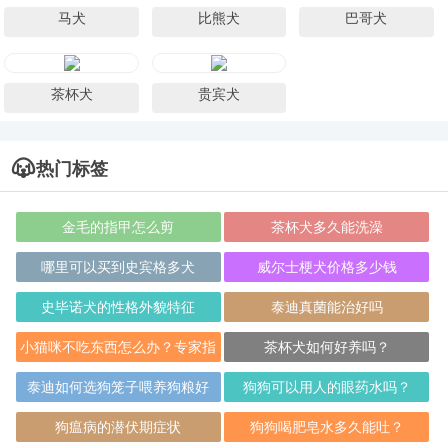
马犬
比熊犬
巴哥犬
茶杯犬
贵宾犬
热门标签
金毛的指甲怎么剪
​​​​​​​茶杯犬多久能洗澡
哪里可以买到史宾格多犬
威尔士梗犬价格多少钱
史毕诺犬的性格外貌特征
泰迪真菌能治好吗
小猫咪不吃东西怎么办？专家指
茶杯犬如何好养吗？
导助您解决猫
泰迪如何选狗笼子喂养狗粮好
狗狗可以用人的眼药水吗？
狗瘟病的潜伏期症状
狗狗喝肥皂水多久能吐？