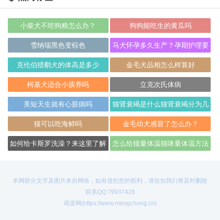
小柴犬不吃狗粮怎么办？
狗狗能吃生的黄瓜吗
雪纳瑞黑色变棕色
马犬怀孕多久生产？孕期护理要
注意
克伦伯猎鹬犬的体高是多少
金毛犬品相怎么样算好
柯基犬适合小孩养吗
立克次氏体病
美短天生就有心脏病吗
猫肾衰竭是什么猫肾衰竭分为几
个类型
猫可以吃海鲜吗
金毛幼犬感冒了怎么办？
如何给卡斯罗洗澡？来这里了解
怎么给猫量体温猫咪量体温方法
下吧
本网部分文字及图片来自网络，如有侵犯您的权利，请告知我们将及时删除
联系QQ:79937428
萌宠网(https://www.mengchong.cn)