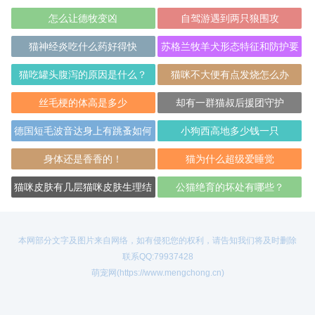
怎么让德牧变凶
自驾游遇到两只狼围攻
猫神经炎吃什么药好得快
苏格兰牧羊犬形态特征和防护要
点
猫吃罐头腹泻的原因是什么？
猫咪不大便有点发烧怎么办
丝毛梗的体高是多少
却有一群猫叔后援团守护
德国短毛波音达身上有跳蚤如何
小狗西高地多少钱一只
消灭？
身体还是香香的！
猫为什么超级爱睡觉
猫咪皮肤有几层猫咪皮肤生理结
公猫绝育的坏处有哪些？
构介绍
本网部分文字及图片来自网络，如有侵犯您的权利，请告知我们将及时删除
联系QQ:79937428
萌宠网(https://www.mengchong.cn)