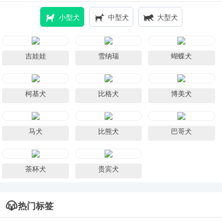
小型犬
中型犬
大型犬
吉娃娃
雪纳瑞
蝴蝶犬
柯基犬
比格犬
博美犬
马犬
比熊犬
巴哥犬
茶杯犬
贵宾犬
热门标签