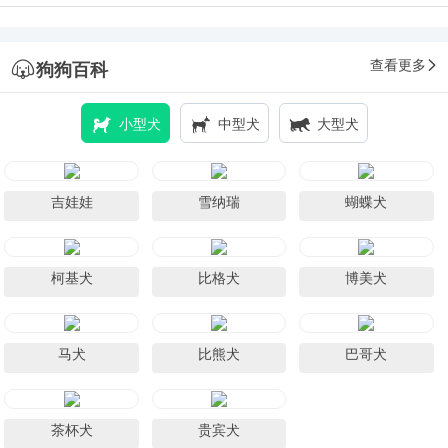
查看更多
狗狗百科
小型犬
中型犬
大型犬
吉娃娃
雪纳瑞
蝴蝶犬
柯基犬
比格犬
博美犬
马犬
比熊犬
巴哥犬
茶杯犬
贵宾犬