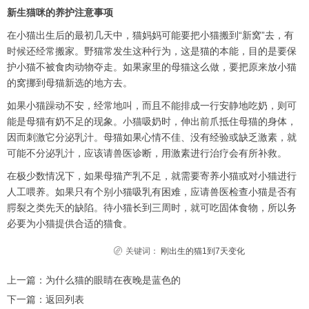
新生猫咪的养护注意事项
在小猫出生后的最初几天中，猫妈妈可能要把小猫搬到“新窝”去，有
时候还经常搬家。野猫常发生这种行为，这是猫的本能，目的是要保
护小猫不被食肉动物夺走。如果家里的母猫这么做，要把原来放小猫
的窝挪到母猫新选的地方去。
如果小猫躁动不安，经常地叫，而且不能排成一行安静地吃奶，则可
能是母猫有奶不足的现象。小猫吸奶时，伸出前爪抵住母猫的身体，
因而刺激它分泌乳汁。母猫如果心情不佳、没有经验或缺乏激素，就
可能不分泌乳汁，应该请兽医诊断，用激素进行治疗会有所补救。
在极少数情况下，如果母猫产乳不足，就需要寄养小猫或对小猫进行
人工喂养。如果只有个别小猫吸乳有困难，应请兽医检查小猫是否有
腭裂之类先天的缺陷。待小猫长到三周时，就可吃固体食物，所以务
必要为小猫提供合适的猫食。
关键词：
刚出生的猫1到7天变化
上一篇：
为什么猫的眼睛在夜晚是蓝色的
下一篇：
返回列表