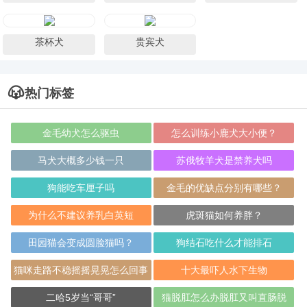
茶杯犬
贵宾犬
热门标签
金毛幼犬怎么驱虫
怎么训练小鹿犬大小便？
马犬大概多少钱一只
苏俄牧羊犬是禁养犬吗
狗能吃车厘子吗
金毛的优缺点分别有哪些？
为什么不建议养乳白英短
虎斑猫如何养胖？
田园猫会变成圆脸猫吗？
狗结石吃什么才能排石
猫咪走路不稳摇摇晃晃怎么回事
十大最吓人水下生物
二哈5岁当“哥哥”
猫脱肛怎么办脱肛又叫直肠脱