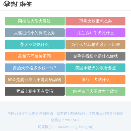
热门标签
阿拉伯大型犬灵缇
冠毛犬咳嗽怎么办
人碰过细小的狗怎么办
法兰西斗牛犬吃什么
柴犬不能吃什么
为什么加菲猫声音叫不出来
品相不同价位不同
金毛狗得细小是什么症状
西施犬价格多少钱一只?
美国水猎犬的喂食要点
鳄鱼是爬行类而不是两栖动物
纽芬兰犬吃什么
罗威士梗中国有卖吗
纯种京巴犬图片大全欣赏
本网部分文字及图片来自网络，如有侵犯您的权利，请告知我们将及时删除
联系QQ:79937428
萌宠网(https://www.mengchong.cn)