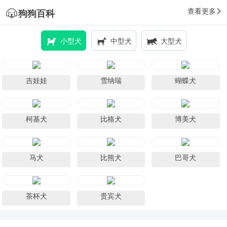
查看更多
狗狗百科
小型犬
中型犬
大型犬
吉娃娃
雪纳瑞
蝴蝶犬
柯基犬
比格犬
博美犬
马犬
比熊犬
巴哥犬
茶杯犬
贵宾犬