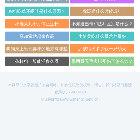
间记住了吗？
狗狗吃草还呕吐是什么原因？
虎斑猫什么时候成年
小鹿犬几个月停止生长
不知道巴哥和法斗区别是什么？
来这瞧瞧
高加索站起来多高
小博美吃什么最营养最好
狗狗身上出现异味的地方有哪些
罗威纳犬多少钱一只幼犬
茶杯狗一般能活多久呀
墨西哥无毛犬脚受伤了怎么办？
本网部分文字及图片来自网络，如有侵犯您的权利，请告知我们将及时删除
联系QQ:79937428
萌宠网(https://www.mengchong.cn)