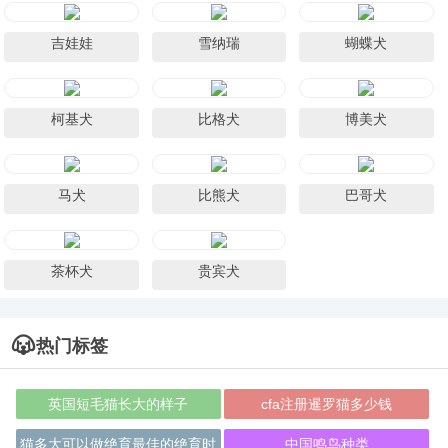
吉娃娃
雪纳瑞
蝴蝶犬
柯基犬
比格犬
博美犬
马犬
比熊犬
巴哥犬
茶杯犬
贵宾犬
热门标签
英国短毛猫长大的样子
cfa注册暹罗猫多少钱
猫多大可以做绝育最佳的绝育时
中国鸣鸟种类