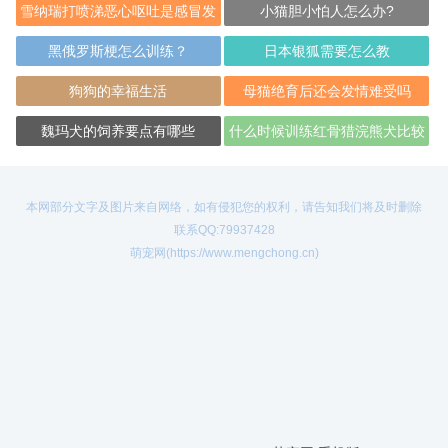
雪纳瑞打喷涕恶心呕吐是感冒发
小猫胆小怕人怎么办?
烧吗
黑俄罗斯梗怎么训练？
日本银狐需要怎么教
狗狗的幸福生活
母猫绝育后还会发情难受吗
魏玛犬的饲养要点有哪些
什么时候训练红骨猎浣熊犬比较
好？
本网部分文字及图片来自网络，如有侵犯您的权利，请告知我们将及时删除
联系QQ:79937428
萌宠网(https://www.mengchong.cn)