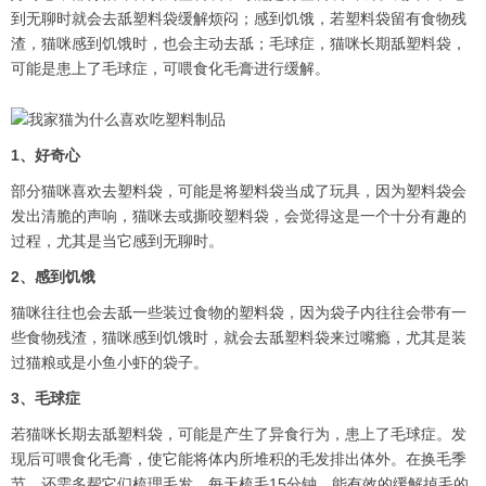
到无聊时就会去舐塑料袋缓解烦闷；感到饥饿，若塑料袋留有食物残
渣，猫咪感到饥饿时，也会主动去舐；毛球症，猫咪长期舐塑料袋，
可能是患上了毛球症，可喂食化毛膏进行缓解。
1、好奇心
部分猫咪喜欢去塑料袋，可能是将塑料袋当成了玩具，因为塑料袋会
发出清脆的声响，猫咪去或撕咬塑料袋，会觉得这是一个十分有趣的
过程，尤其是当它感到无聊时。
2、感到饥饿
猫咪往往也会去舐一些装过食物的塑料袋，因为袋子内往往会带有一
些食物残渣，猫咪感到饥饿时，就会去舐塑料袋来过嘴瘾，尤其是装
过猫粮或是小鱼小虾的袋子。
3、毛球症
若猫咪长期去舐塑料袋，可能是产生了异食行为，患上了毛球症。发
现后可喂食化毛膏，使它能将体内所堆积的毛发排出体外。在换毛季
节，还需多帮它们梳理毛发，每天梳毛15分钟，能有效的缓解掉毛的