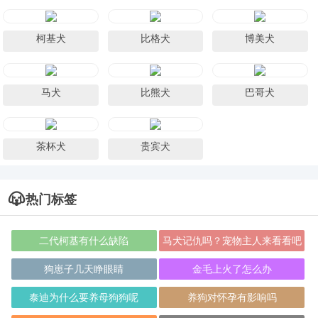
柯基犬
比格犬
博美犬
马犬
比熊犬
巴哥犬
茶杯犬
贵宾犬
热门标签
二代柯基有什么缺陷
马犬记仇吗？宠物主人来看看吧
狗崽子几天睁眼睛
金毛上火了怎么办
泰迪为什么要养母狗狗呢
养狗对怀孕有影响吗