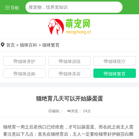
导航
首页
>
猫咪百科
>
猫咪繁育
猫咪养护
猫咪训练
猫咪医疗
猫咪选购
猫咪美容
猫咪繁育
猫绝育几天可以开始舔蛋蛋
编辑：
浏览：
24次
猫绝育一周之后若伤口已经痊愈，才可以舔蛋蛋。而在此之前主人需
要注意以下几点：首先在猫绝育后，主人一定要给猫带好伊丽莎白圈