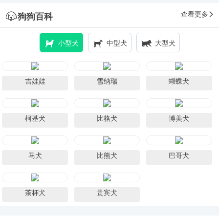
查看更多
狗狗百科
小型犬
中型犬
大型犬
吉娃娃
雪纳瑞
蝴蝶犬
柯基犬
比格犬
博美犬
马犬
比熊犬
巴哥犬
茶杯犬
贵宾犬