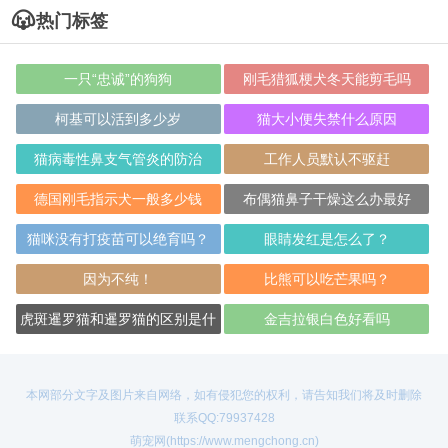
热门标签
一只“忠诚”的狗狗
刚毛猎狐梗犬冬天能剪毛吗
柯基可以活到多少岁
猫大小便失禁什么原因
猫病毒性鼻支气管炎的防治
工作人员默认不驱赶
德国刚毛指示犬一般多少钱
布偶猫鼻子干燥这么办最好
猫咪没有打疫苗可以绝育吗？
眼睛发红是怎么了？
因为不纯！
比熊可以吃芒果吗？
虎斑暹罗猫和暹罗猫的区别是什
金吉拉银白色好看吗
么呢
本网部分文字及图片来自网络，如有侵犯您的权利，请告知我们将及时删除
联系QQ:79937428
萌宠网(https://www.mengchong.cn)