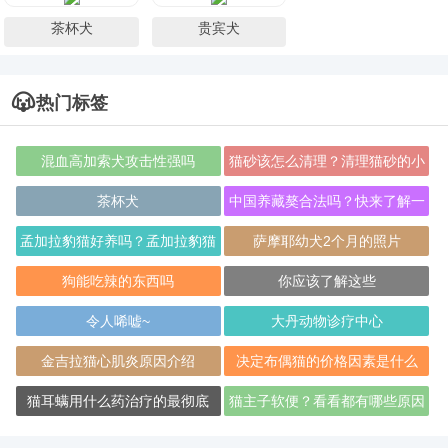
茶杯犬
贵宾犬
热门标签
混血高加索犬攻击性强吗
猫砂该怎么清理？清理猫砂的小
技巧
茶杯犬
中国养藏獒合法吗？快来了解一
下
孟加拉豹猫好养吗？孟加拉豹猫
萨摩耶幼犬2个月的照片
的特点
狗能吃辣的东西吗
你应该了解这些
令人唏嘘~
大丹动物诊疗中心
金吉拉猫心肌炎原因介绍
决定布偶猫的价格因素是什么
猫耳螨用什么药治疗的最彻底
猫主子软便？看看都有哪些原因
吧