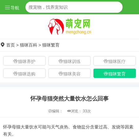
导航
首页
>
猫咪百科
>
猫咪繁育
猫咪养护
猫咪训练
猫咪医疗
猫咪选购
猫咪美容
猫咪繁育
怀孕母猫突然大量饮水怎么回事
编辑：
浏览：
33次
怀孕母猫大量饮水可能与天气炎热、食物盐分含量过高、发烧等因素
有关。