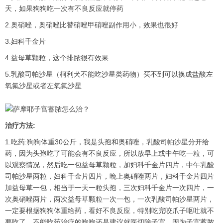
天，如果狗狗吃一次有不良反应就停药
2.奥硝唑，奥硝唑比替硝唑甲硝唑副作用小，效果也很好
3.妇科千金片
4.益母草颗粒，这个排脓很有效果
5.乳酸司帕沙星（柯利犬不能吃沙星类药物）买不到可以换成盐酸左
氧氟沙星或者左氧氟沙星
治疗方法:
1.吃药:狗狗体重30公斤，我是头孢和奥硝唑，乳酸司帕沙星分开给
药，因为头孢吃了可能会有不良反应，所以放早上或中午吃一粒，可
以观察情况，然后吃一包益母草颗粒，加妇科千金片四片，中午乳酸
司帕沙星两粒，妇科千金片四片，晚上奥硝唑两片，妇科千金片四片
加益母草一包，相当于一天一粒头孢，三次妇科千金片一次四片，一
次奥硝唑两片，两次益母草颗粒一次一包，一次乳酸司帕沙星两片，
一定要根据狗狗体重给药，看好不良反应，特别吃完咬爪子呕吐就不
要吃了，不能吃药治疗的狗狗还是建议就医切除子宫，因为子宫蓄脓