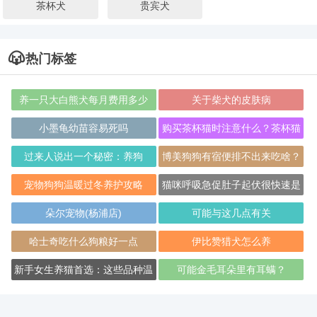
茶杯犬
贵宾犬
热门标签
养一只大白熊犬每月费用多少
关于柴犬的皮肤病
小墨龟幼苗容易死吗
购买茶杯猫时注意什么？茶杯猫
怎么喂食？
过来人说出一个秘密：养狗
博美狗狗有宿便排不出来吃啥？
宠物狗狗温暖过冬养护攻略
猫咪呼吸急促肚子起伏很快速是
怎么回事
朵尔宠物(杨浦店)
可能与这几点有关
哈士奇吃什么狗粮好一点
伊比赞猎犬怎么养
新手女生养猫首选：这些品种温
可能金毛耳朵里有耳螨？
顺可爱