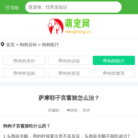
导航
首页
>
狗狗百科
>
狗狗医疗
狗狗养护
狗狗训练
狗狗医疗
狗狗选购
狗狗美容
狗狗繁育
萨摩耶子宫蓄脓怎么治？
编辑：
浏览：
30次
狗狗子宫蓄脓吃什么药？
1.头孢呋辛酯，用的时候要注意不良反应，头孢呋辛酯不能吃超过7