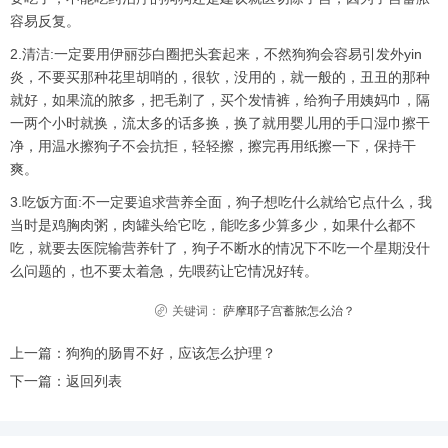
容易反复。
2.清洁:一定要用伊丽莎白圈把头套起来，不然狗狗会容易引发外yin
炎，不要买那种花里胡哨的，很软，没用的，就一般的，丑丑的那种
就好，如果流的脓多，把毛剃了，买个发情裤，给狗子用姨妈巾，隔
一两个小时就换，流太多的话多换，换了就用婴儿用的手口湿巾擦干
净，用温水擦狗子不会抗拒，轻轻擦，擦完再用纸擦一下，保持干
爽。
3.吃饭方面:不一定要追求营养全面，狗子想吃什么就给它点什么，我
当时是鸡胸肉粥，肉罐头给它吃，能吃多少算多少，如果什么都不
吃，就要去医院输营养针了，狗子不断水的情况下不吃一个星期没什
么问题的，也不要太着急，先喂药让它情况好转。
关键词：
萨摩耶子宫蓄脓怎么治？
上一篇：
狗狗的肠胃不好，应该怎么护理？
下一篇：
返回列表