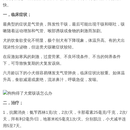
快。
一，临床症状；
最典型的症状是气管炎，阵发性干咳，最后可能出现干咳和呕吐，咳
嗽随着运动增加和气管、喉部诱咳或食物的刺激而加剧。
犬的饮食欲变化不明显，极个别犬有下降现象，体温升高。有的犬出
现浓性分泌物，但这类犬咳嗽症状较轻。
在应激如寒风的刺激，过度劳累、不良环境条件、不当的饲养条件
下，可导致恢复期的犬复发该病。
六月龄以下的小犬很容易继发支气管肺炎，临床症状比较重。如体温
升高，食欲减退或废绝，流浓鼻汁，呼吸急促，发喘。
二，治疗；
1，抗菌消炎：氨苄西林1克/次，2次/天，卡那霉素25毫克/千克，2次/
天，拜有利2毫升/日，地塞米松5毫克1次/天。分别肌注，小犬减半连
用5至7天。