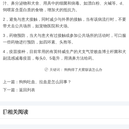
汁、鼻分泌物和犬舍、用具中的细菌和病毒。如漂白粉、火碱等。d、
饲喂富含蛋白质的食物，增加犬的抵抗力。
2，避免与患犬接触，同时减少与外界的接触，当有该病流行时，不要
带犬去公共场所，如宠物医院和犬场。
3，药物预防，当犬与患犬有过接触或参加公共场所的活动时，可口服
一些药物进行预防，如四环素、头孢等。
4，疫苗接种，目前常用的有英特威生产的犬支气管败血博士杆菌和犬
副流感减毒疫苗，每头0。5毫升，用滴鼻方法给药。
关键词：
狗狗得了犬窝咳该怎么办
上一篇：
狗狗吐血、拉血是怎么回事？
下一篇：
返回列表
相关阅读