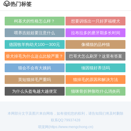
热门标签
柯基犬的性格怎么样？
想要训练出一只好罗福梗犬
喂养吉娃娃要注意什么
拉布拉多的磨牙期多长时间
德国牧羊狗幼犬100一300元
像橘猫的品种猫
柴犬掉毛为什么这么比较严重？
巴哥犬怎么刷牙？这里有答案
猫会不会有大姨妈
缅因猫好养活吗
英短猫掉毛严重吗
猫掉毛的原因和解决方法
为什么头盔龟越大越便宜
猫咪骨折肿胀吃什么消炎药
本网部分文字及图片来自网络，如有侵犯您的权利，请告知我们将及时删除
联系QQ:79937428
萌宠网(https://www.mengchong.cn)