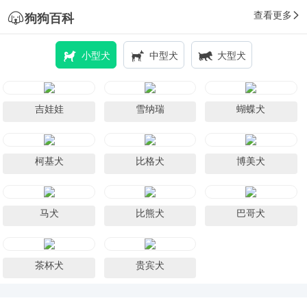
查看更多
狗狗百科
小型犬
中型犬
大型犬
吉娃娃
雪纳瑞
蝴蝶犬
柯基犬
比格犬
博美犬
马犬
比熊犬
巴哥犬
茶杯犬
贵宾犬