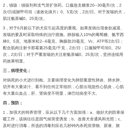
2，镇咳：镇咳剂和支气管扩张药。口服急支糖浆20--30毫升/次，2
次/日或羧甲司坦（速效化痰片）0。5克/次，2次/日。对于发喘的犬，
肌注氨茶碱0。25克/次。
3，对于6月龄以下的犬应引起高度的重视。如果发病出现食欲减退、
发喘的要及时采取特殊的治疗措施。静脉输入10%的葡萄糖、氨苄西
林0。5克、地塞米松2--6毫克、胸腺肽20毫克、Vc、ATP等2次/日；
配合肌肉注射卡那霉素25毫克/千克，2次/日；口服羧甲司坦0。25/
次，2次/日；对于严重发喘的犬注射氨茶碱0。25克/次，坚持连续用
药效果明显。
三，病理变化；
对病死的小犬进行剖检。主要病理变化为肺部重度性肺炎、肺水肿、
切开有大量浓汁、看不到任何正常组织，心脏出现急性心肌炎，心肌
有大量出血点，肝、肾病变不明显，淋巴结病变不大。
四，预防；
1，加强犬的饲养管理，应从以下几个方面加强：a、做好犬的防寒保
暖工作，该病往往是因气候突变诱发；b、改善犬舍通风和光照；c、
及时进行消毒，所选的消毒剂应在几秒钟内杀死排泄物、尿液、脓