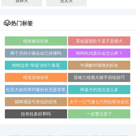
茶杯犬
贵宾犬
热门标签
猫发春的症状
英短蓝猫肚子是不是都大
两个月的小猫会自己排便吗
狗狗吃鸡蛋白会怎么样？
狗狗过得“幸福”的6个表现
牛磺酸对猫咪的好处
维宠宠物诊所
苏格兰猎鹿犬握手训练技巧
杜宾犬如何养钙量的补充是非常
柯基犬的优点这么多
重要的
猫咪感染弓形虫的症状
女子一口气遛七只阿拉斯加走红
拉布拉多好养吗
一定要注意了