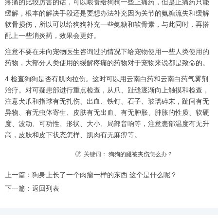
疼痛的比较厉害的话，可以喂食给狗狗一些止痛药，但是止痛药只能
缓解，根本的解决手段还是要想办法补充因为关节的氨糖流失和缓解
软骨损伤，所以可以给狗狗补充一些氨糖和软骨素，与此同时，再搭
配上一些消炎药，效果会更好。
注意不要在未向宠物医生咨询过的情况下给宠物使用一些人类使用的
药物，大部分人类使用的缓解疼痛的药物对于宠物来说都是致命的。
4.检查狗狗是否有肌肉拉伤。这时可以用云南白药和云南白药气雾剂
治疗。对可疑患部进行重点检查，从爪、趾缝逐渐向上触摸和检查，
注意犬爪和指球有无扎伤、出血、铁钉、石子、玻璃碎末，趾间有无
异物、有无虫体寄生、皮肤有无出血、有无肿胀、肿胀的性质、软硬
度、波动、可功性、形状、大小、局部音响等，注意患部温度有无升
高，皮肤和皮下状态怎样、肌肉有无麻痹等。
关键词：
狗狗的腿被夹伤怎么办？
上一篇：
狗身上长了一个肉瘤一样的东西 这个是什么呢？
下一篇：
返回列表