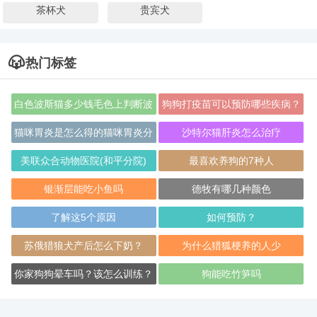
茶杯犬
贵宾犬
热门标签
白色波斯猫多少钱毛色上判断波
狗狗打疫苗可以预防哪些疾病？
斯猫品种
猫咪胃炎是怎么得的猫咪胃炎分
沙特尔猫肝炎怎么治疗
为急性和慢性
美联众合动物医院(和平分院)
最喜欢养狗的7种人
银渐层能吃小鱼吗
德牧有哪几种颜色
了解这5个原因
如何预防？
苏俄猎狼犬产后怎么下奶？
为什么猎狐梗养的人少
你家狗狗晕车吗？该怎么训练？
狗能吃竹笋吗