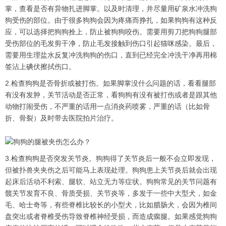
掌，查看是否有异物扎进脚掌。以及时清理，并尽量用矿泉水冲洗狗
狗受伤的部位。由于很多狗狗会因为疼痛而挣扎，如果狗狗有这种反
应，可以选择把狗狗拴上，防止被狗狗咬伤。需要用剪刀把狗狗腿部
受伤部位的毛发剪干净，防止毛发接触到伤口引起猫咪感染。最后，
需要用生理盐水反复冲洗狗狗的伤口，直到已经完全冲洗干净再用棉
签沾上碘伏擦拭伤口。
2.检查狗狗是否骨折或被打伤。如果脚掌没什么问题的话，看看腿部
有没有发肿，关节活动是否正常，看狗狗有没有被打伤或者是跟其他
动物打闹受伤，不严重的话用一点消炎药喷雾，严重的话（比如骨
折、骨裂）及时带去医院拍片治疗。
3.检查狗狗是否突发关节炎。狗狗得了关节炎后一般不会立即发现，
但被扑兽夹夹伤之后可能马上表现处理。狗狗患上关节炎后就会出现
起床后活动不利索、腿软、站立无力等症状。狗狗常见的关节问题有
髋关节发育不良、骨质受损、关节炎等，多发于一些中大型犬，如金
毛、哈士奇等，有些脊椎比较长的小型犬，比如腊肠犬，会因为椎间
盘突出或者脊椎受伤导致脊椎神经受损，而造成瘸腿。如果感觉狗狗