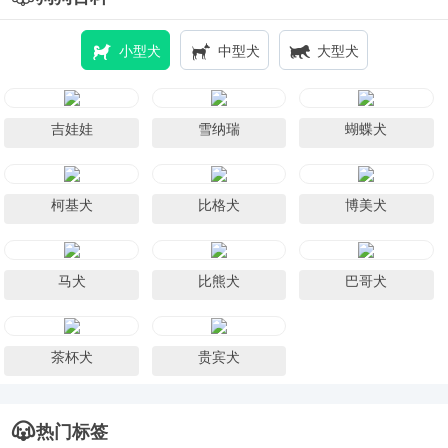
小型犬
中型犬
大型犬
吉娃娃
雪纳瑞
蝴蝶犬
柯基犬
比格犬
博美犬
马犬
比熊犬
巴哥犬
茶杯犬
贵宾犬
热门标签