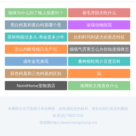
猫咪为什么到了晚上很爱叫？
卷毛寻回犬吃什么
黑白柯基和黄白柯基哪个贵
渝瑞动物医院
茶杯狗能活多久-寿命是多少年
比利时玛利诺犬的形态特征
怎么判断母猫己生产完
猫喘气厉害怎么办你知道猫咪怎
样算呼吸异常
成年金毛身高
桑树根蛇简介百度百科
双色柯基和三色柯基的区别
鼠
NomiHome宠物酒店
矮脚狄文梗喜欢什么
本网部分文字及图片来自网络，如有侵犯您的权利，请告知我们将及时删除
联系QQ:79937428
萌宠网(https://www.mengchong.cn)