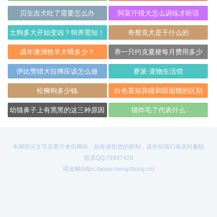
贝生吉犬吐了需要怎么办
阿富汗猎犬怎么训练才听话
土狗多大开始变凶？饲养需知！
奇努克犬是干什么的
成年澳洲牧羊犬喂多少？
养一只约克夏梗每月费用多少
伊比赞猎犬拉稀应该怎么做
赛派·宠物生活馆
松狮狗多少钱
白色英短异瞳和田园猫的区别
幼猫鼻子上有黑黑的这三种原因
猫炸毛了代表什么
本网部分文字及图片来自网络，如有侵犯您的权利，请告知我们将及时删除
联系QQ:79937428
萌宠网(https://www.mengchong.cn)