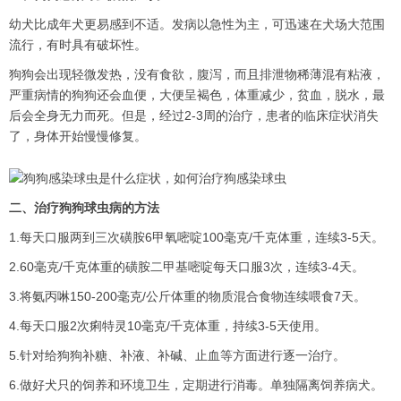
幼犬比成年犬更易感到不适。发病以急性为主，可迅速在犬场大范围
流行，有时具有破坏性。
狗狗会出现轻微发热，没有食欲，腹泻，而且排泄物稀薄混有粘液，
严重病情的狗狗还会血便，大便呈褐色，体重减少，贫血，脱水，最
后会全身无力而死。但是，经过2-3周的治疗，患者的临床症状消失
了，身体开始慢慢修复。
二、治疗狗狗球虫病的方法
1.每天口服两到三次磺胺6甲氧嘧啶100毫克/千克体重，连续3-5天。
2.60毫克/千克体重的磺胺二甲基嘧啶每天口服3次，连续3-4天。
3.将氨丙啉150-200毫克/公斤体重的物质混合食物连续喂食7天。
4.每天口服2次痢特灵10毫克/千克体重，持续3-5天使用。
5.针对给狗狗补糖、补液、补碱、止血等方面进行逐一治疗。
6.做好犬只的饲养和环境卫生，定期进行消毒。单独隔离饲养病犬。