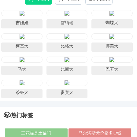
吉娃娃
雪纳瑞
蝴蝶犬
柯基犬
比格犬
博美犬
马犬
比熊犬
巴哥犬
茶杯犬
贵宾犬
热门标签
三花猫是土猫吗
马尔济斯犬价格多少钱