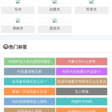
马犬
比熊犬
巴哥犬
茶杯犬
贵宾犬
热门标签
狗狗性情大变的原因有哪些
可蒙犬为什么禁养
约克夏宠物之家
秋田犬的体重大约是多少
金毛被车撞后怎么办？
纽波利顿獒犬饲养有什么注意点
泰迪一天运动多久合适
无人喂食
纯白猫黄眼睛是土猫吗
狗能吃羊肉吗
到底是什么原因
快递猫会不会闷死