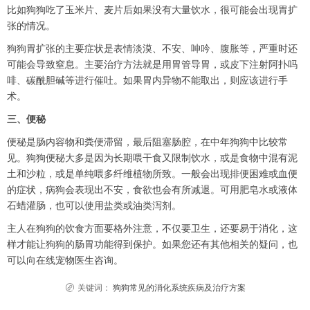
比如狗狗吃了玉米片、麦片后如果没有大量饮水，很可能会出现胃扩
张的情况。
狗狗胃扩张的主要症状是表情淡漠、不安、呻吟、腹胀等，严重时还
可能会导致窒息。主要治疗方法就是用胃管导胃，或皮下注射阿扑吗
啡、碳酰胆碱等进行催吐。如果胃内异物不能取出，则应该进行手
术。
三、便秘
便秘是肠内容物和粪便滞留，最后阻塞肠腔，在中年狗狗中比较常
见。狗狗便秘大多是因为长期喂干食又限制饮水，或是食物中混有泥
土和沙粒，或是单纯喂多纤维植物所致。一般会出现排便困难或血便
的症状，病狗会表现出不安，食欲也会有所减退。可用肥皂水或液体
石蜡灌肠，也可以使用盐类或油类泻剂。
主人在狗狗的饮食方面要格外注意，不仅要卫生，还要易于消化，这
样才能让狗狗的肠胃功能得到保护。如果您还有其他相关的疑问，也
可以向在线宠物医生咨询。
关键词：
狗狗常见的消化系统疾病及治疗方案