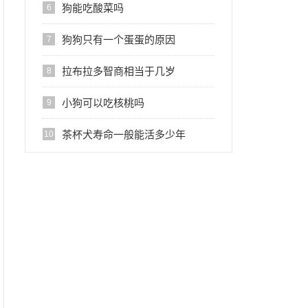
狗能吃酸菜吗
6
狗狗只有一个蛋蛋的原因
7
拉布拉多智商相当于几岁
8
小狗可以吃核桃吗
9
茶杯犬寿命一般能活多少年
10