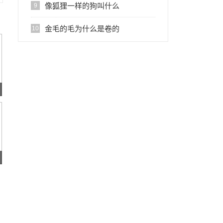
位
像狐狸一样的狗叫什么
9
金毛的毛为什么是卷的
10