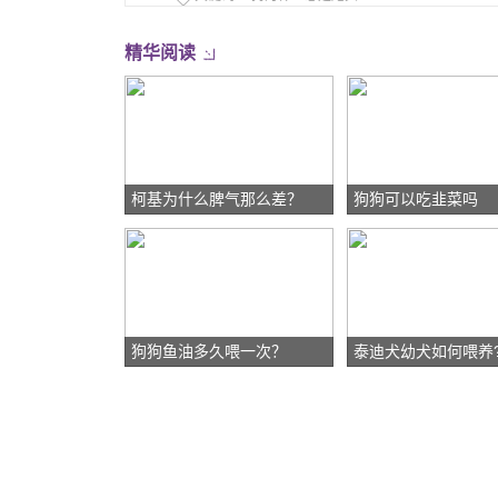
精华阅读
柯基为什么脾气那么差？
狗狗可以吃韭菜吗
狗狗鱼油多久喂一次？
泰迪犬幼犬如何喂养