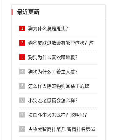
最近更新
狗为什么总是甩头？
1
狗狗皮肤过敏会有哪些症状？应
2
该怎么治疗？
狗狗为什么喜欢蹭地板？
3
狗狗为什么盯着主人看？
4
怎么样去除宠物狗耳朵里的蜱
5
虫？
小狗吃老鼠药会怎么样？
6
法国斗牛犬怎么样？聪明吗？
7
古牧犬智商排第几 智商排名第63
8