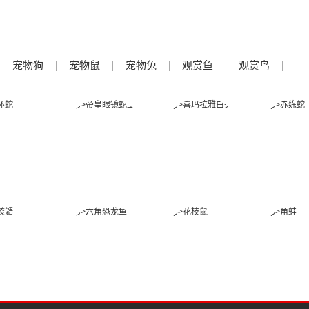
宠物狗
宠物鼠
宠物兔
观赏鱼
观赏鸟
金环蛇
帝皇眼镜蛇王
喜玛拉雅白头
赤练
蛇
蜜袋鼯
六角恐龙鱼
花枝鼠
角