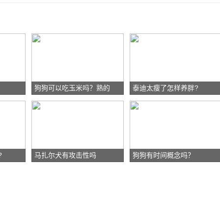
狗狗可以吃玉米吗？熟的
泰迪太瘦了怎样养胖?
?
马扎尔犬有攻击性吗
狗狗有时间概念吗？