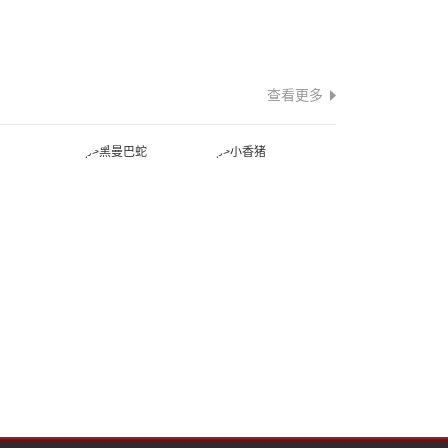
查看更多
蛇
黑曼巴蛇
小香猪
蛙