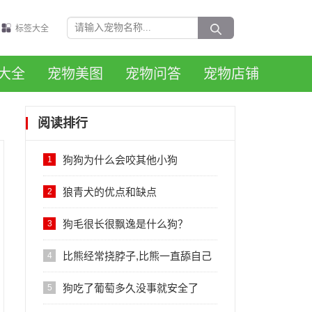
标签大全
大全
宠物美图
宠物问答
宠物店铺
阅读排行
狗狗为什么会咬其他小狗
1
狼青犬的优点和缺点
2
狗毛很长很飘逸是什么狗？
3
比熊经常挠脖子,比熊一直舔自己
4
后腿怎么回事
狗吃了葡萄多久没事就安全了
5