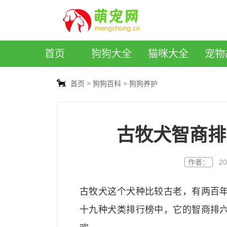
萌宠网
首页
狗狗大全
猫咪大全
宠物
首页
狗狗百科
狗狗养护
古牧犬智商排
作者：
20
古牧犬这个犬种比较古老，有两百
十九种犬类排行榜中，它的智商排