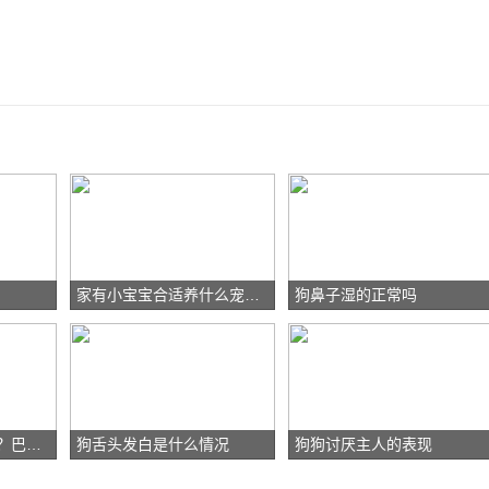
家有小宝宝合适养什么宠物？
狗鼻子湿的正常吗
巴哥犬有口臭怎么办？巴哥犬口臭小妙招
狗舌头发白是什么情况
狗狗讨厌主人的表现