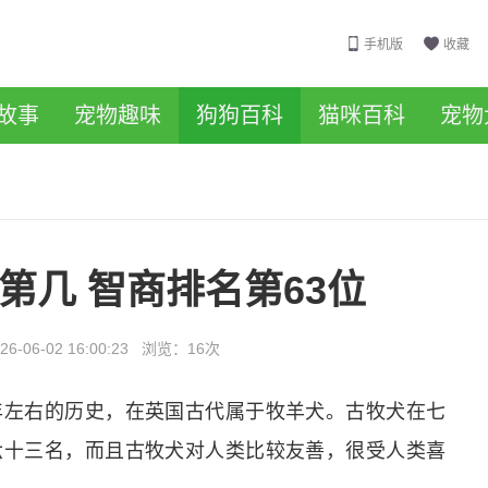
手机版
收藏
故事
宠物趣味
狗狗百科
猫咪百科
宠物
第几 智商排名第63位
26-06-02 16:00:23
浏览：
16次
年左右的历史，在英国古代属于牧羊犬。古牧犬在七
六十三名，而且古牧犬对人类比较友善，很受人类喜