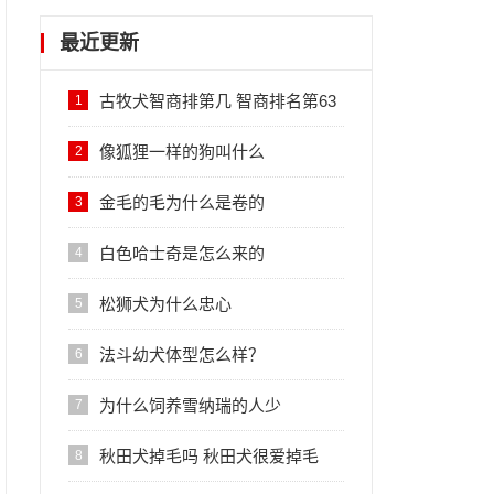
最近更新
古牧犬智商排第几 智商排名第63
1
位
像狐狸一样的狗叫什么
2
金毛的毛为什么是卷的
3
白色哈士奇是怎么来的
4
松狮犬为什么忠心
5
法斗幼犬体型怎么样？
6
为什么饲养雪纳瑞的人少
7
秋田犬掉毛吗 秋田犬很爱掉毛
8