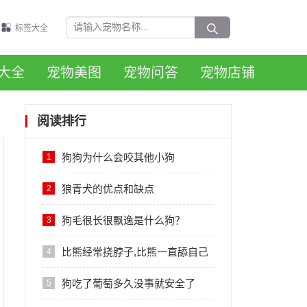
标签大全
大全
宠物美图
宠物问答
宠物店铺
阅读排行
狗狗为什么会咬其他小狗
1
狼青犬的优点和缺点
2
狗毛很长很飘逸是什么狗？
3
比熊经常挠脖子,比熊一直舔自己
4
后腿怎么回事
狗吃了葡萄多久没事就安全了
5