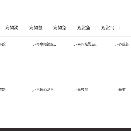
宠物狗
宠物鼠
宠物兔
观赏鱼
观赏鸟
金环蛇
帝皇眼镜蛇王
喜玛拉雅白头
赤练
蛇
蜜袋鼯
六角恐龙鱼
花枝鼠
角