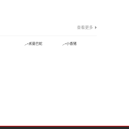
查看更多
蛇
黑曼巴蛇
小香猪
蛙