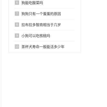
狗能吃酸菜吗
6
狗狗只有一个蛋蛋的原因
7
拉布拉多智商相当于几岁
8
小狗可以吃核桃吗
9
茶杯犬寿命一般能活多少年
10