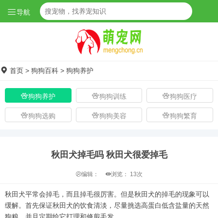
导航
首页
>
狗狗百科
>
狗狗养护
狗狗养护
狗狗训练
狗狗医疗
狗狗选购
狗狗美容
狗狗繁育
秋田犬掉毛吗 秋田犬很爱掉毛
编辑：
浏览：
13次
秋田犬平常会掉毛，而且掉毛很厉害。但是秋田犬的掉毛的现象可以
缓解。首先保证秋田犬的饮食清淡，尽量挑选高蛋白低含盐量的天然
狗粮。并且定期给它打理和修剪毛发。