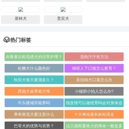
茶杯犬
贵宾犬
热门标签
布鲁塞尔粗毛猎犬的日常护理？
选购汗汗有方法
松狮犬什么颜色好
猫咬人下口狠怎么教育？
秋田犬每天要溜多久？
圣伯纳犬口臭怎么办
西施犬谁养谁后悔
小猫胆小怕人怎么办?
牛头梗城市能养吗
猫发情可以做绝育吗会对身体造
成伤害吗
养奇努克犬要注意什么
十大寿命最长的蛇排名
巴哥犬的优势与劣势？
法兰德斯畜牧犬的寿命一般是多