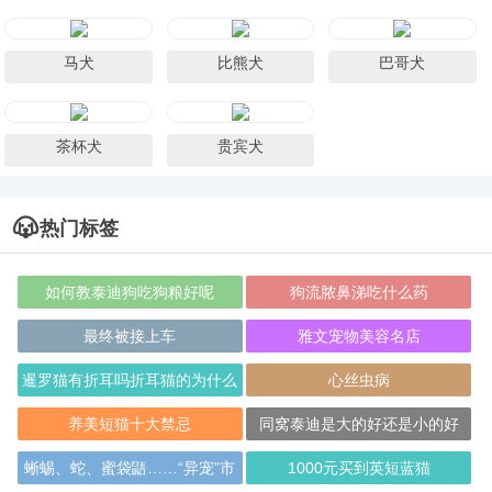
马犬
比熊犬
巴哥犬
茶杯犬
贵宾犬
热门标签
如何教泰迪狗吃狗粮好呢
狗流脓鼻涕吃什么药
最终被接上车
雅文宠物美容名店
暹罗猫有折耳吗折耳猫的为什么
心丝虫病
向下呢？
养美短猫十大禁忌
同窝泰迪是大的好还是小的好
蜥蜴、蛇、蜜袋鼯……“异宠”市
1000元买到英短蓝猫