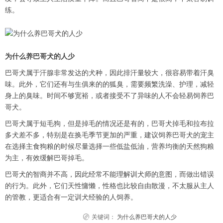
练。
为什么养巴哥犬的人少
巴哥犬属于汗腺非常发达的犬种，因此排汗量较大，很容易带着汗臭
味。此外，它们还有与生俱来的的狐臭，需要频繁洗澡、护理，减轻
身上的臭味。时间不够宽裕，或者接受不了异味的人不会轻易饲养巴
哥犬。
巴哥犬属于短毛狗，但是掉毛的情况还是有的，巴哥犬掉毛和拉布拉
多犬差不多，特别是在换毛季节更加的严重，建议饲养巴哥犬的宠主
在选择主食狗粮的时候尽量选择一些低盐低油，营养均衡的天然狗粮
为主，有效缓解巴哥掉毛。
巴哥犬的智商并不高，因此经常不能理解训犬师的意图，而做出错误
的行为。此外，它们天性慵懒，性格也比较自由散漫，不太服从主人
的管教，更适合有一定训犬经验的人饲养。
关键词：
为什么养巴哥犬的人少