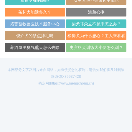
泰暹罗猫的缺陷
女主人说不健康它不能吃
茶杯犬能活多久？
满脸心疼
拓普畜牧兽医技术服务中心
柴犬耳朵立不起来怎么办？
俊介犬的缺点掉毛吗
松狮犬为什么忠心？主人来看看
吧
养猫屋里臭气熏天怎么去除
史宾格犬训练大小便怎么训？
本网部分文字及图片来自网络，如有侵犯您的权利，请告知我们将及时删除
联系QQ:79937428
萌宠网(https://www.mengchong.cn)