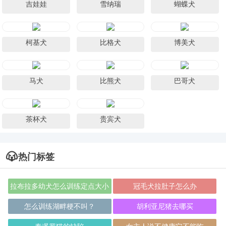
吉娃娃
雪纳瑞
蝴蝶犬
柯基犬
比格犬
博美犬
马犬
比熊犬
巴哥犬
茶杯犬
贵宾犬
热门标签
拉布拉多幼犬怎么训练定点大小
冠毛犬拉肚子怎么办
便呢
怎么训练湖畔梗不叫？
胡利亚尼猪去哪买