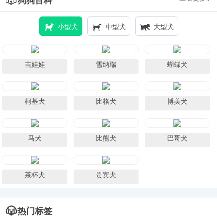
狗狗百科
小型犬
中型犬
大型犬
吉娃娃
雪纳瑞
蝴蝶犬
柯基犬
比格犬
博美犬
马犬
比熊犬
巴哥犬
茶杯犬
贵宾犬
热门标签