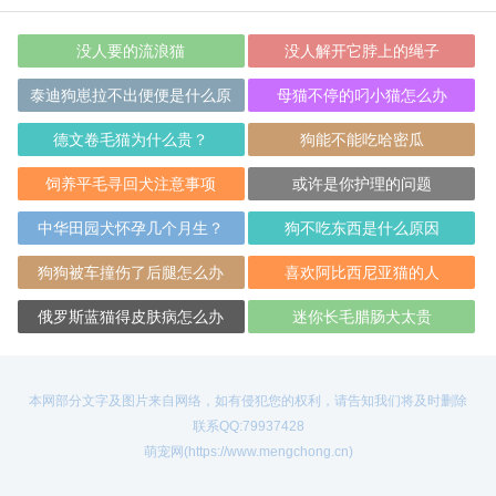
没人要的流浪猫
没人解开它脖上的绳子
泰迪狗崽拉不出便便是什么原
母猫不停的叼小猫怎么办
因？
德文卷毛猫为什么贵？
狗能不能吃哈密瓜
饲养平毛寻回犬注意事项
或许是你护理的问题
中华田园犬怀孕几个月生？
狗不吃东西是什么原因
狗狗被车撞伤了后腿怎么办
喜欢阿比西尼亚猫的人
俄罗斯蓝猫得皮肤病怎么办
迷你长毛腊肠犬太贵
本网部分文字及图片来自网络，如有侵犯您的权利，请告知我们将及时删除
联系QQ:79937428
萌宠网(https://www.mengchong.cn)