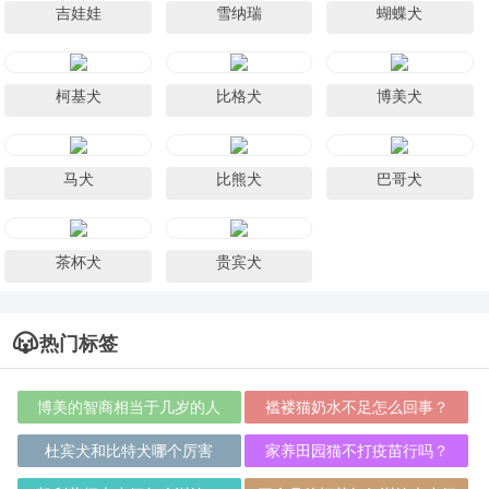
吉娃娃
雪纳瑞
蝴蝶犬
柯基犬
比格犬
博美犬
马犬
比熊犬
巴哥犬
茶杯犬
贵宾犬
热门标签
博美的智商相当于几岁的人
褴褛猫奶水不足怎么回事？
杜宾犬和比特犬哪个厉害
家养田园猫不打疫苗行吗？