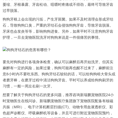
萎缩、牙根暴露、牙齿松动、咀嚼时疼痛或不得劲，最终可导致牙齿
过早脱落。
狗狗牙根上会出现的污垢，产生牙斑菌。如果不及时清理会形成牙结
石，导致狗狗口臭，严重的牙结石会侵蚀狗狗牙齿，导致牙齿脱落。
牙床也会发炎等等，影响狗狗进食。另外，如果平时不注意狗狗牙齿
护理，一旦去宠物医院洗牙对狗狗来说是一件很痛苦的事情。
要先对狗狗进行各项身体检查，确认可以麻醉后再开始洗牙。但其实
麻醉有一定的风险，如果过量，狗狗可能再也醒不过来了，麻醉前注
意8小时内不要吃东西。狗狗牙结石较轻的话，可以给狗狗啃大骨头或
者磨牙棒，在磨牙过程中清洁狗狗牙齿。平时可以养成给狗狗刷牙的
习惯，一般一周左右刷一次牙。
想要了解关于狗狗牙结石的更多问题，推荐咨询新瑞鹏宠物医院24小
时宠物医生在线问诊。新瑞鹏宠物医疗集团旗下宠物医院配备有核磁
共振（MRI）、电子计算机断层扫描(CT)、动物专用血液透析仪、彩
色超声诊断仪、呼吸麻醉机等设备，并且可进行附近宠物医院预约，