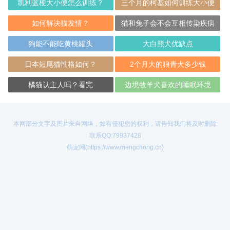
凯利蓝梗大小便怎么训练？
三个月的柯基如何训练大小便
如何解决猫发情？
猫和兔子会不会互相传染疾病
狗能不能吃黄桃罐头
大白熊犬优缺点
日本短尾猫性格如何？
2个月大的狼青犬多少钱
橘猫认主人吗？看完
边境牧羊犬喜欢的睡眠环境
本网部分文字及图片来自网络，如有侵犯您的权利，请告知我们将及时删除
联系QQ:79937428
萌宠网(https://www.mengchong.cn)