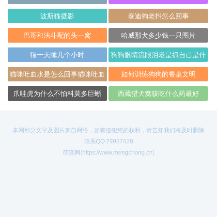
波斯猫摄影
泰迪狗老抖怎么回事
巴哥和法斗配的头一窝
哈威那犬多少钱一只图片
猫一天睡几个小时
狗狗眼睛流眼泪老是抓自己是什
么原因？
猫咪吐血水是怎么回事猫咪吐血
如何训练狗狗的餐桌文明
水是受了内伤
爪哇虎为什么不怕科莫多巨蜥
西藏猎犬窝咳吃什么药最好
本网部分文字及图片来自网络，如有侵犯您的权利，请告知我们将及时删除
联系QQ:79937428
萌宠网(https://www.mengchong.cn)