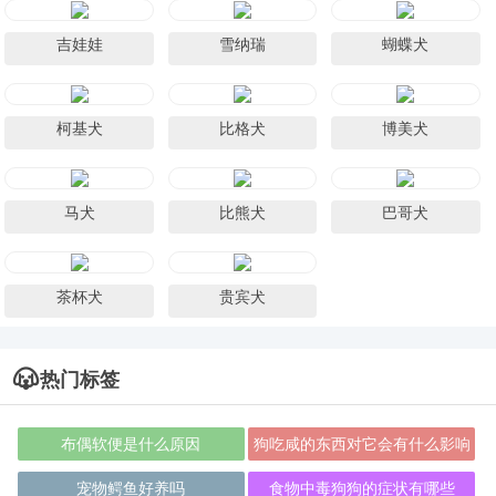
吉娃娃
雪纳瑞
蝴蝶犬
柯基犬
比格犬
博美犬
马犬
比熊犬
巴哥犬
茶杯犬
贵宾犬
热门标签
布偶软便是什么原因
狗吃咸的东西对它会有什么影响
宠物鳄鱼好养吗
食物中毒狗狗的症状有哪些