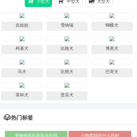
小型犬
中型犬
大型犬
吉娃娃
雪纳瑞
蝴蝶犬
柯基犬
比格犬
博美犬
马犬
比熊犬
巴哥犬
茶杯犬
贵宾犬
热门标签
宠物猫抓到老鼠会吃吗
小狗窝咳吃什么药好