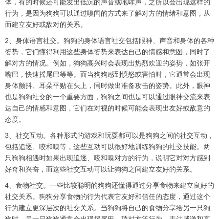
体，有的时候还可能发出低沉的声音或咆哮声，之所以会出现这样的
行为，是因为狗狗可以通过嗅闻的方式来了解对方的情绪和意图，从
而建立友好或敌对的关系。
2、身体语言社交。狗狗的身体语言社交包括眼神、声音和身体的各种
姿势，它们懂得利用这些身体姿势来表达自己的情感和意图，同时了
解对方的情况。例如，狗狗高兴时会表现出热烈欢迎的姿势，如张开
嘴巴，快速摇尾巴等等。而当狗狗感到愤怒或害怕时，它通常会出现
身体颤抖、耳朵平贴在头上，同时做出准备攻击的姿势。此外，眼神
也是狗狗社交的一个重要方面，狗狗之间也是可以通过眼神交流来表
达自己的情感和意图，它们在对视的时候可能会表现出友好或敌意的
态度。
3、社交互动。各种形式的游戏和玩耍都可以是狗狗之间的社交互动，
包括追逐、咬和嗅等，这些互动可以很好地训练狗狗的社交技能。两
只狗狗相遇时如果出现追逐、咬和嗅对方的行为，说明它对对方感到
好奇和兴奋，而这些社交互动可以让狗狗之间建立友好的关系。
4、食物社交。一些比较聪明的狗狗还懂得通过分享食物来建立良好的
社交关系。狗狗分享食物的行为代表它友好和信任的态度，通过这个
行为建立更深层次的社交关系。当狗狗将自己的食物分享给另一只狗