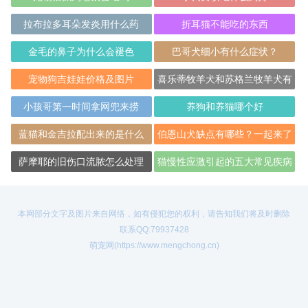
拉布拉多耳朵发炎用什么药
折耳猫不能吃的东西
金毛的鼻子为什么会褪色
巴哥犬细小有什么症状？
宠物狗吉娃娃价格及图片
喜乐蒂牧羊犬和苏格兰牧羊犬有
什么区别？
小孩哥第一时间拿网兜来捞
养狗和养猫哪个好
蓝猫和金吉拉配出来的是什么
伯恩山犬缺点有哪些？一起来了
解一下
萨摩耶的旧伤口流脓怎么处理
猫慢性应激引起的五大常见疾病
本网部分文字及图片来自网络，如有侵犯您的权利，请告知我们将及时删除
联系QQ:79937428
萌宠网(https://www.mengchong.cn)