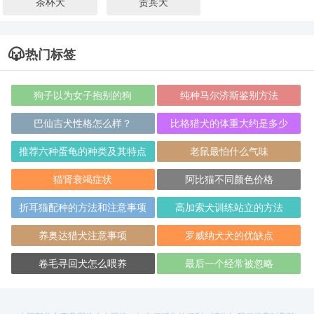
茶杯犬
贵宾犬
热门标签
狗子以为女子抱别的狗
纯种马尔济斯鉴别方法
巴仙吉犬性格怎么样？
比格猎犬的体重大约是多少
推荐六种蛋龟的种类及其特点
老鼠最怕什么气味
猫肾衰竭症状
阿比猫不同颜色价格
折耳猫配种的方法和注意事项
高加索犬训练站立的方法
养奥达猎犬注意事项
罗威纳犬犬的优缺点
卷毛寻回犬怎么喂养
最后一个经常被忽略