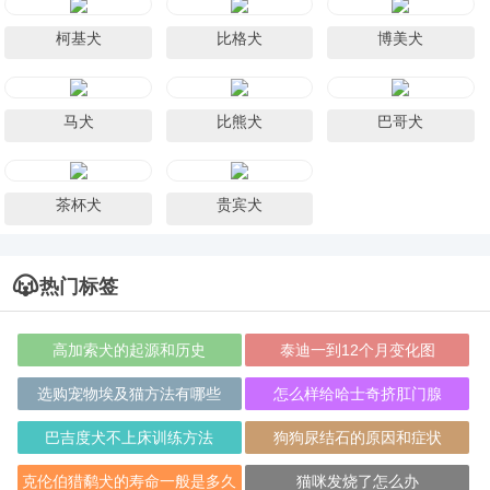
柯基犬
比格犬
博美犬
马犬
比熊犬
巴哥犬
茶杯犬
贵宾犬
热门标签
高加索犬的起源和历史
泰迪一到12个月变化图
选购宠物埃及猫方法有哪些
怎么样给哈士奇挤肛门腺
巴吉度犬不上床训练方法
狗狗尿结石的原因和症状
克伦伯猎鹬犬的寿命一般是多久
猫咪发烧了怎么办