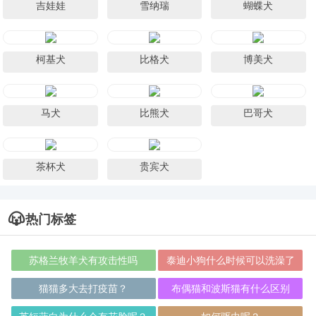
吉娃娃
雪纳瑞
蝴蝶犬
柯基犬
比格犬
博美犬
马犬
比熊犬
巴哥犬
茶杯犬
贵宾犬
热门标签
苏格兰牧羊犬有攻击性吗
泰迪小狗什么时候可以洗澡了
猫猫多大去打疫苗？
布偶猫和波斯猫有什么区别