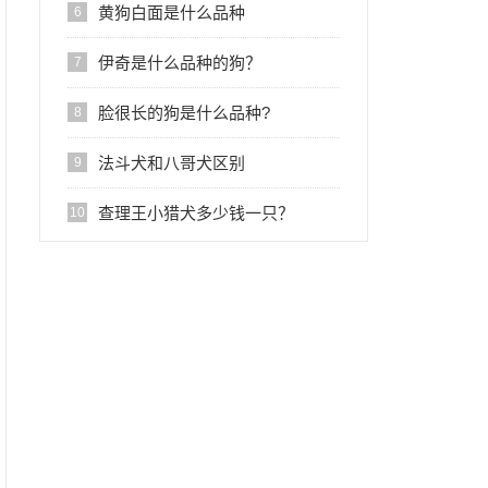
黄狗白面是什么品种
6
伊奇是什么品种的狗？
7
​脸很长的狗是什么品种?
8
法斗犬和八哥犬区别
9
查理王小猎犬多少钱一只？
10