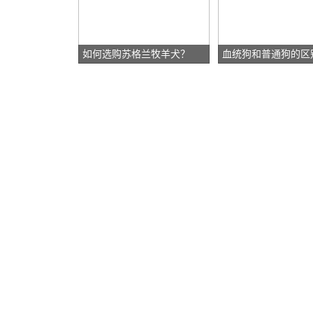
如何选购苏格兰牧羊犬？
血统狗和普通狗的区