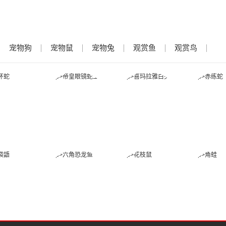
宠物狗
宠物鼠
宠物兔
观赏鱼
观赏鸟
金环蛇
帝皇眼镜蛇王
喜玛拉雅白头
赤练
蛇
蜜袋鼯
六角恐龙鱼
花枝鼠
角