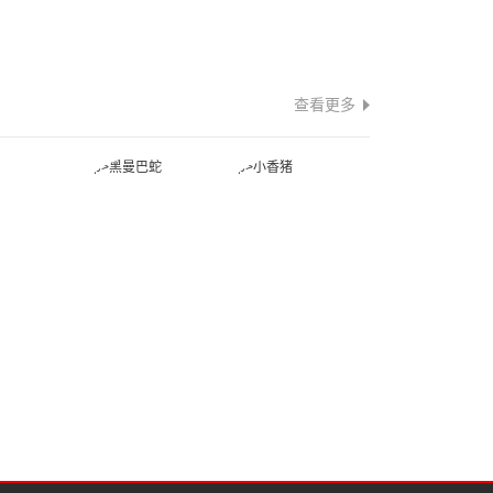
查看更多
蛇
黑曼巴蛇
小香猪
蛙