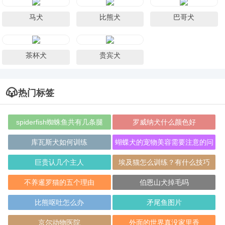
马犬
比熊犬
巴哥犬
茶杯犬
贵宾犬
热门标签
spiderfish蜘蛛鱼共有几条腿
罗威纳犬什么颜色好
库瓦斯犬如何训练
蝴蝶犬的宠物美容需要注意的问
题
巨贵认几个主人
埃及猫怎么训练？有什么技巧
吗？
不养暹罗猫的五个理由
伯恩山犬掉毛吗
比熊呕吐怎么办
矛尾鱼图片
京尔动物医院
外面的世界真没家里香