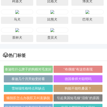
柯基犬
比格犬
博美犬
马犬
比熊犬
巴哥犬
茶杯犬
贵宾犬
热门标签
泰迪吃什么牌子的狗粮对毛发好
“布偶猫”有这些表现
泰迪几个月开始变好看
德国拳师犬聪明吗
雪纳瑞性格特点和缺点
狗能不能吃桑葚？
猫脱肛怎么办脱肛又叫直肠脱
引起美国短毛猫“泪痕”的原因