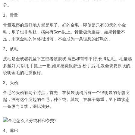
分。
1、骨量
骨量观察的最好地方就是爪子。好的金毛，即使是只有30天的小金
毛，爪子也非常粗，横向有5cm以上。骨量极为重要，如果骨量不
足，未来金毛的体格很淡薄，不会成为一条理想的好狗的。
2、被毛
皮毛是金或者乳呈平直或者波浪状,尾巴和背部平行,长满边毛。毛量越
多越好,可以用手抓上一把,如果感觉很舒适,松手后,毛发会恢复原状的,
说明金毛的毛质很好。
3、头颅
金毛的头颅有两个特点，首先，在脑袋顶稍后有一个很明显的骨骼突
起，没有这个突起的金毛，种不纯。其次，在鼻子郑重，呈下凹状态
一条纵向直线，深比浅好。
4、嘴巴