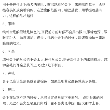
用手去握住金毛幼犬的嘴巴，嘴巴越粗的金毛，未来嘴巴越宽，否则
很容易长成尖嘴狗狗。在适度的范围内，嘴巴越宽，用手握着越有
力，这样的品相越好。
5、眼睛
纯种金毛的眼睛是棕色的,直视前方的时候不会露出眼白,眼缘色深，双
眼间距大，适度凹陷。但是，挑选小金毛的时候，应该选择适当露出
眼白的幼犬。
6、耳朵
纯种金毛的耳朵也不会太大,拉住耳朵尖,刚好盖住金毛的眼睛前沿。纯
种金毛的耳朵是从耳上3分之1处下折的。
7、鼻镜
鼻子也应该呈黑色或者是棕色，如果呈现其它颜色就表示失格。
8、尾巴
金毛在站立不动的时候，尾巴肯定是向斜下垂着的。 跑动起来的时
候，尾巴不会完全笔直的向后，更不会类似中国田园犬那样上卷。