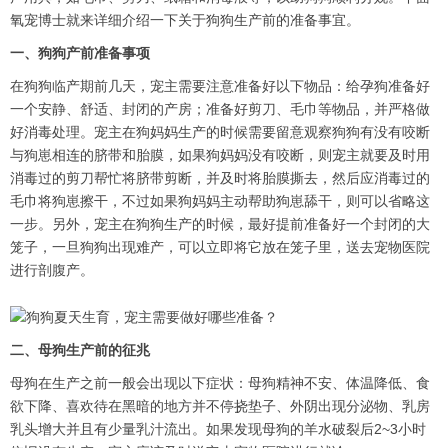
氧宠博士就来详细介绍一下关于狗狗生产前的准备事宜。
一、狗狗产前准备事项
在狗狗临产期前几天，宠主需要注意准备好以下物品：给孕狗准备好
一个安静、舒适、封闭的产房；准备好剪刀、毛巾等物品，并严格做
好消毒处理。宠主在狗妈妈生产的时候需要留意观察狗狗有没有咬断
与狗崽相连的脐带和胎膜，如果狗妈妈没有咬断，则宠主就要及时用
消毒过的剪刀帮忙将脐带剪断，并及时将胎膜撕去，然后应消毒过的
毛巾将狗崽擦干，不过如果狗妈妈主动帮助狗崽舔干，则可以省略这
一步。另外，宠主在狗狗生产的时候，最好提前准备好一个封闭的大
笼子，一旦狗狗出现难产，可以立即将它放在笼子里，送去宠物医院
进行剖腹产。
二、母狗生产前的征兆
母狗在生产之前一般会出现以下症状：母狗精神不安、体温降低、食
欲下降、喜欢待在黑暗的地方并不停挠垫子、外阴出现分泌物、乳房
乳头增大并且有少量乳汁流出。如果发现母狗的羊水破裂后2~3小时