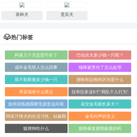
茶杯犬
贵宾犬
热门标签
柯基几个月定型不长了
巴仙吉犬多少钱一只呢？
成年金毛咬人怎么回事
猫咪被烫伤了怎么处理
那不勒斯獒多少钱一只
德牧和边牧的区别是什么
养蓝猫有什么禁忌
拉布拉多这6个“捣乱个人行为”
如何训练德国硬毛波音达向前
杂交金毛能长多大？
走？
阿富汗猎犬的生活习性、妊娠期
金毛叫声的含义
和哺乳期的喂
狐狸狗吃什么
猫咪修复膀胱黏膜的药