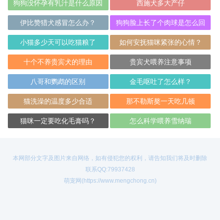
狗狗没怀孕有乳汁是什么原因
西施犬多大产仔
伊比赞猎犬感冒怎么办？
狗狗脸上长了个肉球是怎么回
事？
小猫多少天可以吃猫粮了
如何安抚猫咪紧张的心情？
十个不养贵宾犬的理由
贵宾犬喂养注意事项
八哥和鹦鹉的区别
金毛呕吐了怎么样？
猫洗澡的温度多少合适
那不勒斯獒一天吃几顿
猫咪一定要吃化毛膏吗？
怎么科学喂养雪纳瑞
本网部分文字及图片来自网络，如有侵犯您的权利，请告知我们将及时删除
联系QQ:79937428
萌宠网(https://www.mengchong.cn)