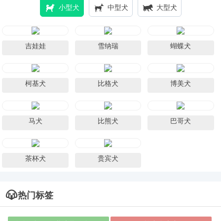
小型犬
中型犬
大型犬
吉娃娃
雪纳瑞
蝴蝶犬
柯基犬
比格犬
博美犬
马犬
比熊犬
巴哥犬
茶杯犬
贵宾犬
热门标签