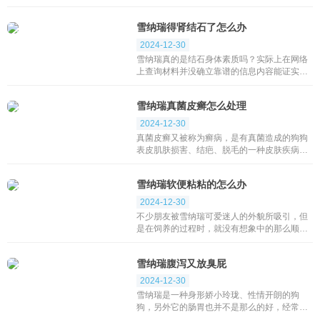
肾结石、膀胱炎、肿瘤或其他慢性疾病引起
的。建议您立即带它去看兽医，以排除严重的
雪纳瑞得肾结石了怎么办
疾病可能...
2024-12-30
雪纳瑞真的是结石身体素质吗？实际上在网络
上查询材料并没确立靠谱的信息内容能证实雪
纳瑞是结石身体素质，可是据我观察，许多宠
友都提及过这个问题，有的医生说雪纳瑞是易
雪纳瑞真菌皮癣怎么处理
结石身体...
2024-12-30
真菌皮癣又被称为癣病，是有真菌造成的狗狗
表皮肌肤损害、结疤、脱毛的一种皮肤疾病，
真菌皮肤疾病是较难痊愈的皮肤疾病，并且非
常容易传染人，因此当主人发觉雪纳瑞长癣
雪纳瑞软便粘粘的怎么办
时，要立即采...
2024-12-30
不少朋友被雪纳瑞可爱迷人的外貌所吸引，但
是在饲养的过程时，就没有想象中的那么顺利
了。当遇到半岁的雪纳瑞出现粑粑不成形，软
便黏黏的时候，一些新手主人就不知道该怎么
雪纳瑞腹泻又放臭屁
处理了。...
2024-12-30
雪纳瑞是一种身形娇小玲珑、性情开朗的狗
狗，另外它的肠胃也并不是那么的好，经常会
由于误食物品而出现拉稀或者放臭屁的状况。