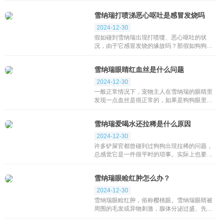
这时候的宠物主人可不必感觉它是琐事就漠不
雪纳瑞打喷涕恶心呕吐是感冒发烧吗
关心的...
2024-12-30
假如碰到雪纳瑞出现打喷嚏、恶心呕吐的状
况，由于它感冒发烧的缘故吗？那假如狗狗确
实是受凉感冒了，作为狗狗的主人家要咋办
呢？这时候千万别有病乱投医哦，弄不好给狗
雪纳瑞眼睛红血丝是什么问题
狗导致一些欠佳...
2024-12-30
一般正常情况下，宠物主人在雪纳瑞的眼睛里
发现一点血丝是很正常的，如果是狗狗眼里布
满了血丝，眼睛周围还有很多的眼屎或者其它
不一样的情况，那么宠物主人就要注意了，这
雪纳瑞爱喝水还拉稀是什么原因
就表明雪纳...
2024-12-30
许多铲屎官都曾碰到过狗狗出現拉稀的问题，
总感觉它是一件很平时的琐事。实际上也要不
然哦，要了解和把握解决狗狗拉稀的方式 才可
以非常好的处理狗狗出現的各种各样小难题，
雪纳瑞眼睑红肿怎么办？
不然...
2024-12-30
雪纳瑞眼睑红肿，俗称樱桃眼。雪纳瑞眼睛被
周围的毛发或异物刺激，腺体分泌过盛、先天
性瞬膜软骨缺陷和组织缺陷，或是发育不良、