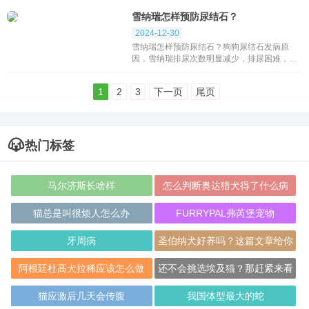
气温过高、饮食以及遗传造成。症状表现雪纳
雪纳瑞怎样预防尿结石？
瑞眼睛...
2024-12-30
雪纳瑞怎样预防尿结石？狗狗尿结石发病原
因，雪纳瑞排尿次数明显减少，排尿困难，尿
液颜色深。雪纳瑞饮水量过少、每天散步次数
不够，而导致尿液浓度增大，从而形成结石。
1
2
3
下一页
尾页
解决方法选用合...
热门标签
马尔济斯长啥样
怎么判断奥达猎犬得了什么病
猫总是叫很烦人怎么办
FURRYPAL弗芮堡宠物
牙周病
圣伯纳犬好养吗？这篇文章给你
答案
阿根廷杜高犬拉稀应该怎么做
还不会挑选埃及猫？那赶紧来看
看吧
猫应激后几天会传腹
我国体型最大的蛇