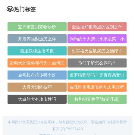
热门标签
宜兴市嘉贝宠物诊所
金吉拉和银渐层的区别是什
么？
开店养猫财运怎么样
狗狗的十大禁忌水果蔬菜：小
心喂食
西里汉梗生活习惯
史宾格犬皮肤病怎么治疗？
运动犬的性格和行为：如何理
你们了解怎么养吗？
解和改善它们的
金毛拉布拉多哪个好
暹罗猫聪明吗？是否容易受训
呢？
大丹犬训练技巧
猫咪吃化毛膏真的能去毛球吗
大白熊犬有攻击性吗
牧和邻宠物医院(蓟县店)
本网部分文字及图片来自网络，如有侵犯您的权利，请告知我们将及时删除
联系QQ:79937428