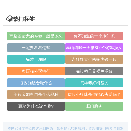
热门标签
萨路基猎犬的寿命一般是多久
你不知道的十个冷知识
一定要看看这些
泰山猫咪一天被800个游客摸头
猫爱干净吗
吉娃娃犬价格多少钱一只
奥西猫外形特征
猫拉稀呈黄褐色泥浆
缅因猫适合吃什么
怎样养好柯基犬
美短金加白猫是什么品种
这只小猪咪是你的心头爱吗？
藏獒为什么被禁养?
肛门腺炎
本网部分文字及图片来自网络，如有侵犯您的权利，请告知我们将及时删除