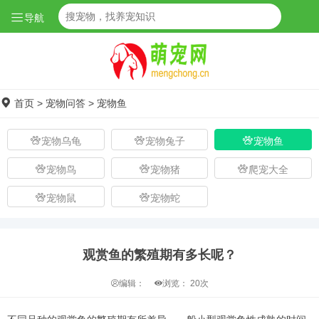
导航
首页
>
宠物问答
>
宠物鱼
宠物乌龟
宠物兔子
宠物鱼
宠物鸟
宠物猪
爬宠大全
宠物鼠
宠物蛇
观赏鱼的繁殖期有多长呢？
编辑：
浏览：
20次