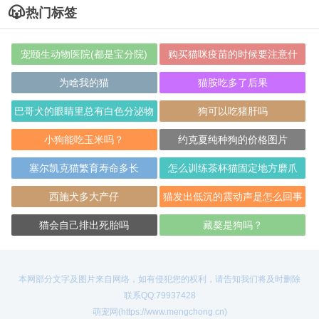
热门标签
宠颐生动物医院(都是宝分院)
购买猫咪疫苗的时候要注意什
么？
为啥我的猫
猫胺吃多了后果
巴哥犬的眼睛里总有白色分泌物
狗可以吃猪肝吗
小狗能吃玉米吗？
约克夏纯种狗的价格图片
塞尔凯克猫繁育寿命多长
怎么训练茶杯猫固定地方磨爪
西施犬多大产仔
猫发出低沉的震动声是怎么回事
猫会自己排出死胎吗
藏獒是狗吗？
本网部分文字及图片来自网络，如有侵犯您的权利，请告知我们将及时删除
联系QQ:79937428
萌宠网(https://www.mengchong.cn)