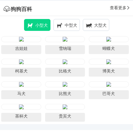
查看更多
狗狗百科
小型犬
中型犬
大型犬
吉娃娃
雪纳瑞
蝴蝶犬
柯基犬
比格犬
博美犬
马犬
比熊犬
巴哥犬
茶杯犬
贵宾犬