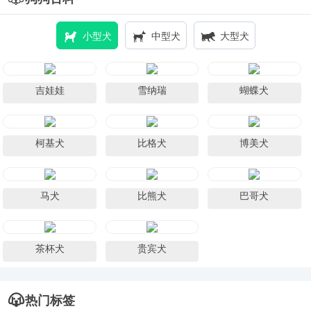
小型犬
中型犬
大型犬
吉娃娃
雪纳瑞
蝴蝶犬
柯基犬
比格犬
博美犬
马犬
比熊犬
巴哥犬
茶杯犬
贵宾犬
热门标签