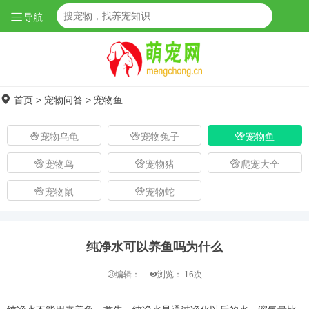
导航
首页
>
宠物问答
>
宠物鱼
宠物乌龟
宠物兔子
宠物鱼
宠物鸟
宠物猪
爬宠大全
宠物鼠
宠物蛇
纯净水可以养鱼吗为什么
编辑：
浏览：
16次