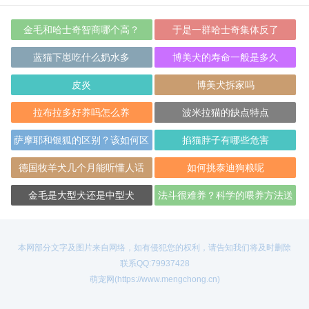
金毛和哈士奇智商哪个高？
于是一群哈士奇集体反了
蓝猫下崽吃什么奶水多
博美犬的寿命一般是多久
皮炎
博美犬拆家吗
拉布拉多好养吗怎么养
波米拉猫的缺点特点
萨摩耶和银狐的区别？该如何区
掐猫脖子有哪些危害
分呢？
德国牧羊犬几个月能听懂人话
如何挑泰迪狗粮呢
金毛是大型犬还是中型犬
法斗很难养？科学的喂养方法送
给大家！
本网部分文字及图片来自网络，如有侵犯您的权利，请告知我们将及时删除
联系QQ:79937428
萌宠网(https://www.mengchong.cn)