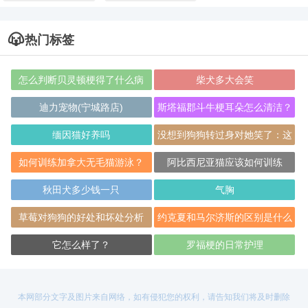
热门标签
怎么判断贝灵顿梗得了什么病
柴犬多大会笑
迪力宠物(宁城路店)
斯塔福郡斗牛梗耳朵怎么清洁？
缅因猫好养吗
没想到狗狗转过身对她笑了：这
是个撩妹高手
如何训练加拿大无毛猫游泳？
阿比西尼亚猫应该如何训练
秋田犬多少钱一只
气胸
草莓对狗狗的好处和坏处分析
约克夏和马尔济斯的区别是什么
它怎么样了？
罗福梗的日常护理
本网部分文字及图片来自网络，如有侵犯您的权利，请告知我们将及时删除