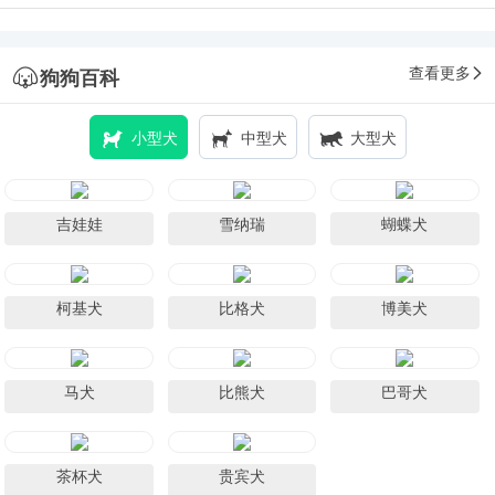
查看更多
狗狗百科
小型犬
中型犬
大型犬
吉娃娃
雪纳瑞
蝴蝶犬
柯基犬
比格犬
博美犬
马犬
比熊犬
巴哥犬
茶杯犬
贵宾犬