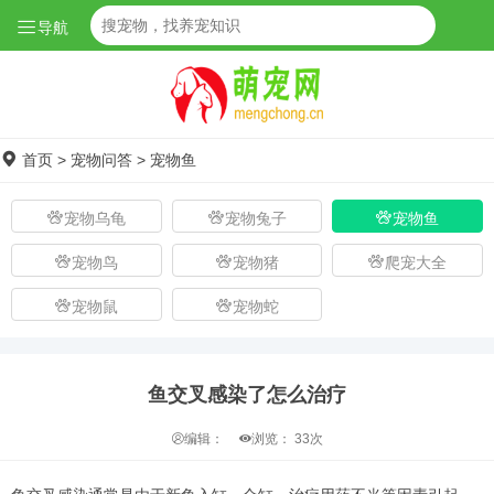
导航
首页
>
宠物问答
>
宠物鱼
宠物乌龟
宠物兔子
宠物鱼
宠物鸟
宠物猪
爬宠大全
宠物鼠
宠物蛇
鱼交叉感染了怎么治疗
编辑：
浏览：
33次