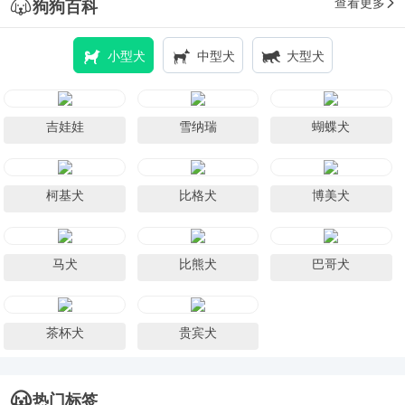
查看更多
狗狗百科
小型犬
中型犬
大型犬
吉娃娃
雪纳瑞
蝴蝶犬
柯基犬
比格犬
博美犬
马犬
比熊犬
巴哥犬
茶杯犬
贵宾犬
热门标签