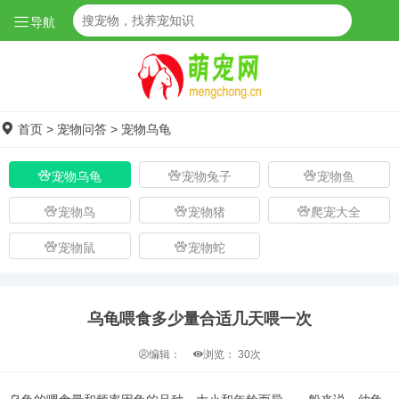
导航
首页
>
宠物问答
>
宠物乌龟
宠物乌龟
宠物兔子
宠物鱼
宠物鸟
宠物猪
爬宠大全
宠物鼠
宠物蛇
乌龟喂食多少量合适几天喂一次
编辑：
浏览：
30次