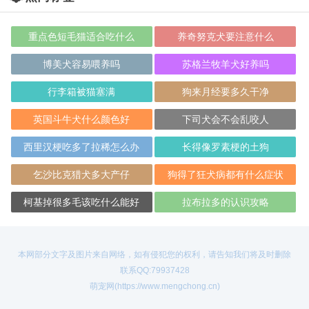
重点色短毛猫适合吃什么
养奇努克犬要注意什么
博美犬容易喂养吗
苏格兰牧羊犬好养吗
行李箱被猫塞满
狗来月经要多久干净
英国斗牛犬什么颜色好
下司犬会不会乱咬人
西里汉梗吃多了拉稀怎么办
长得像罗素梗的土狗
乞沙比克猎犬多大产仔
狗得了狂犬病都有什么症状
柯基掉很多毛该吃什么能好
拉布拉多的认识攻略
本网部分文字及图片来自网络，如有侵犯您的权利，请告知我们将及时删除
联系QQ:79937428
萌宠网(https://www.mengchong.cn)