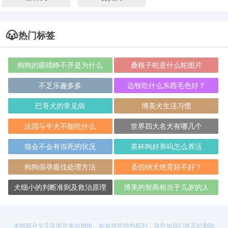
热门标签
狗狗的眼睛睁不开是为什么
桑根子蛇是什么蛇图片
不乏乐趣多多
边牧吃什么东西毛色好？
巴哥犬的常见病
博美犬生活习惯
法国斗牛犬不能吃什么
世界四大名犬有哪几个
猫会不会有假死的状况
茶杯狗好养吗怎么养活
狗狗假孕最佳处理方法
圣伯纳犬绝育好不好？
犬细小的判断准则及救治原理
博美的智商相当于几岁的人
本网部分文字及图片来自网络，如有侵犯您的权利，请告知我们将及时删除